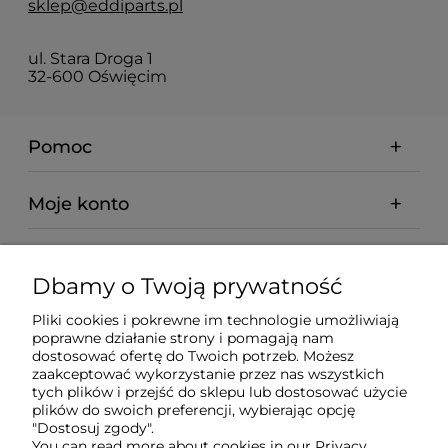
sklep@eddiparts.pl
ul. Stara Droga 1
32-600 Oświęcim
Pomoc
Moje konto
Płatności i dostawa
Dbamy o Twoją prywatność
Informacje
Pliki cookies i pokrewne im technologie umożliwiają
poprawne działanie strony i pomagają nam
dostosować ofertę do Twoich potrzeb. Możesz
O nas
zaakceptować wykorzystanie przez nas wszystkich
tych plików i przejść do sklepu lub dostosować użycie
plików do swoich preferencji, wybierając opcję
"Dostosuj zgody".
You can read more about cookies in our Privacy