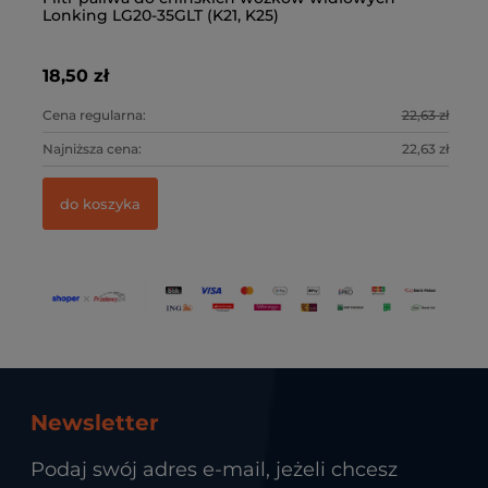
Lonking LG20-35GLT (K21, K25)
K
18,50 zł
39
5 zł
Cena regularna:
22,63 zł
Ce
9 zł
Najniższa cena:
22,63 zł
Na
do koszyka
Newsletter
Podaj swój adres e-mail, jeżeli chcesz