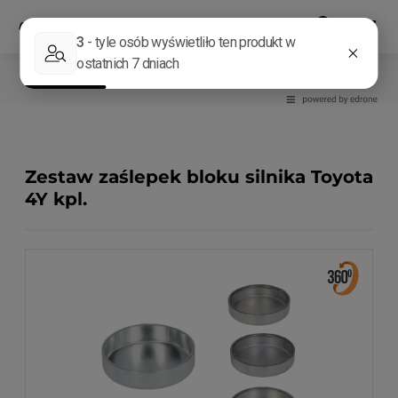
Części silnikowe
Inne
Zestaw zaślepek bloku silnika Toyota
4Y kpl.