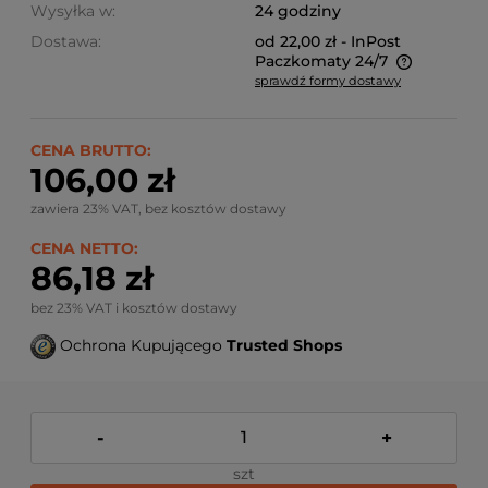
Wysyłka w:
24 godziny
Dostawa:
od 22,00 zł
- InPost
Paczkomaty 24/7
sprawdź formy dostawy
Ze względu na niestandardowe wymiary produktu,
koszt dostawy kalkulowany jest indywidualnie.
Możliwy również odbiór osobisty.
CENA BRUTTO:
106,00 zł
zawiera 23% VAT, bez kosztów dostawy
CENA NETTO:
86,18 zł
bez 23% VAT i kosztów dostawy
Ochrona Kupującego
Trusted Shops
-
+
szt