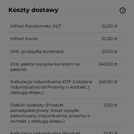
Koszty dostawy
Ze względu na niestandardowe wymiary produktu,
koszt dostawy kalkulowany jest indywidualnie.
Możliwy również odbiór osobisty.
InPost Paczkomaty 24/7
22,00 zł
InPost Kurier
22,00 zł
DHL
(przesyłka kurierska)
23,00 zł
DHL paleta
(wysylka kurierem na
240,00 zł
palecie)
Kalkulacja indywidualna XDP
(Ustalana
240,00 zł
indywidualnie od Prosimy o kontakt z
obsługą sklepu.)
Odbiór osobisty
(Produkt
0,00 zł
ponadgabarytowy. Koszt wysyłki
kalkulowany indywidualnie, prosimy o
kontakt z obsługą sklepu.)
Kalkulacja indywidualna
(Produkt
0,00 zł