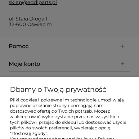
sklep@eddiparts.pl
ul. Stara Droga 1
32-600 Oświęcim
Pomoc
Moje konto
Płatności i dostawa
Dbamy o Twoją prywatność
Informacje
Pliki cookies i pokrewne im technologie umożliwiają
poprawne działanie strony i pomagają nam
dostosować ofertę do Twoich potrzeb. Możesz
O nas
zaakceptować wykorzystanie przez nas wszystkich
tych plików i przejść do sklepu lub dostosować użycie
plików do swoich preferencji, wybierając opcję
"Dostosuj zgody".