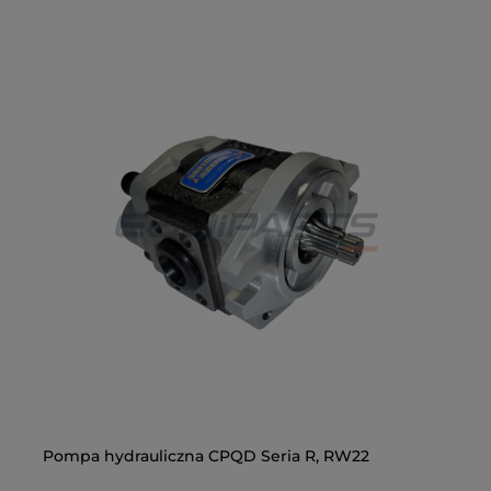
-
Pompa hydrauliczna CPQD Seria R, RW22
Do
2-