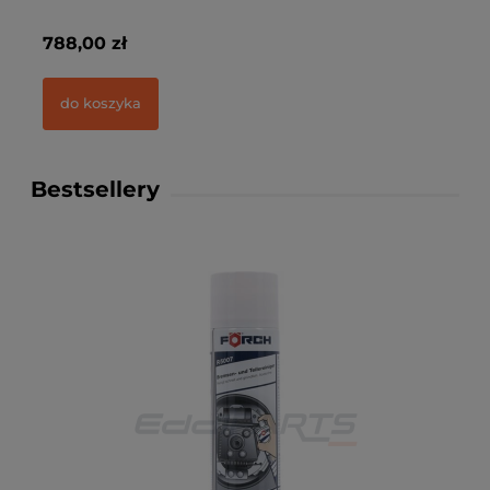
788,00 zł
28
do koszyka
Bestsellery