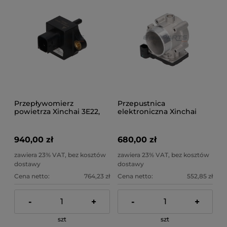
Przepływomierz
Przepustnica
powietrza Xinchai 3E22,
elektroniczna Xinchai
4E30
3E22, 4E30
940,00 zł
680,00 zł
zawiera 23% VAT, bez kosztów
zawiera 23% VAT, bez kosztów
dostawy
dostawy
Cena netto:
764,23 zł
Cena netto:
552,85 zł
-
+
-
+
szt
szt