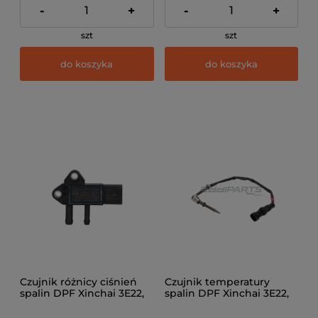
-
+
-
+
szt
szt
do koszyka
do koszyka
Czujnik różnicy ciśnień
Czujnik temperatury
spalin DPF Xinchai 3E22,
spalin DPF Xinchai 3E22,
4E30
4E30