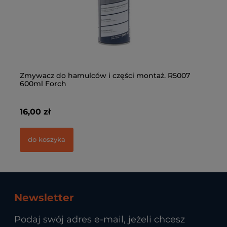
Zmywacz do hamulców i części montaż. R5007
Kl
,
600ml Forch
91
16,00 zł
61
do koszyka
Newsletter
Podaj swój adres e-mail, jeżeli chcesz