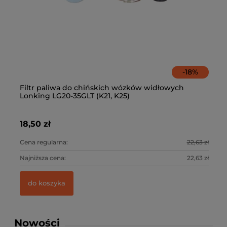
-
18
%
0
Filtr paliwa do chińskich wózków widłowych
Fi
Lonking LG20-35GLT (K21, K25)
K
18,50 zł
39
5 zł
Cena regularna:
22,63 zł
Ce
9 zł
Najniższa cena:
22,63 zł
Na
do koszyka
Nowości