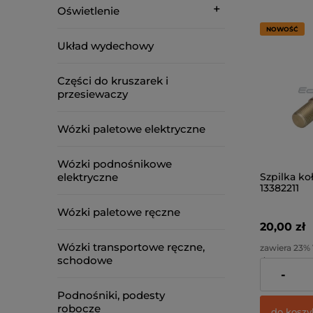
Oświetlenie
NOWOŚĆ
Układ wydechowy
Części do kruszarek i
przesiewaczy
Wózki paletowe elektryczne
Wózki podnośnikowe
elektryczne
Szpilka ko
13382211
Wózki paletowe ręczne
20,00 zł
Wózki transportowe ręczne,
zawiera 23%
schodowe
dostawy
-
Cena netto:
Podnośniki, podesty
robocze
do koszy