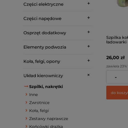
Części elektryczne
Części napędowe
Osprzęt dodatkowy
Szpilka ko
ładowarki 
930 B918
Elementy podwozia
26,00 zł
Koła, felgi, opony
zawiera 23%
dostawy
Układ kierowniczy
-
Cena netto:
Szpilki, nakrętki
do koszy
Inne
Zwrotnice
Koła, felgi
Zestawy naprawcze
Końcówki drążka