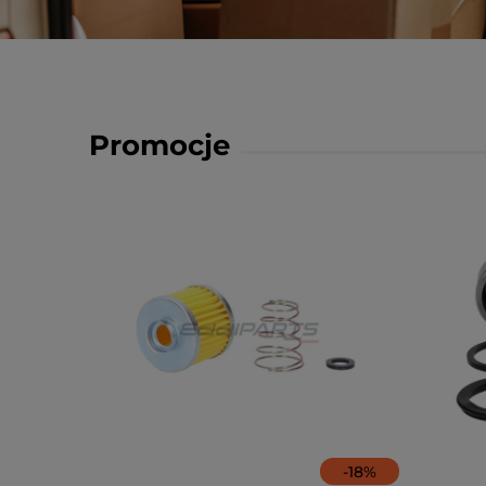
Promocje
-
18
%