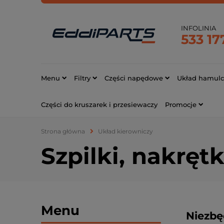
INFOLINIA
533 17
Menu
Filtry
Części napędowe
Układ hamul
Części do kruszarek i przesiewaczy
Promocje
Strona główna
Układ kierowniczy
Szpilki, nakrętk
Menu
Niezbę