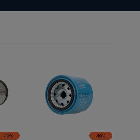
-
19
%
-
10
%