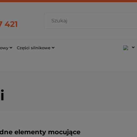
7 421
cowy
Części silnikowe
i
dne elementy mocujące