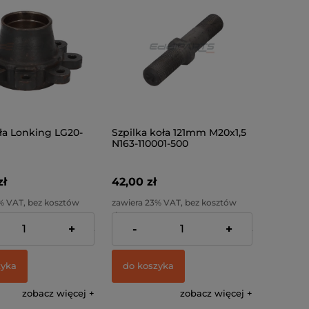
oła Lonking LG20-
Szpilka koła 121mm M20x1,5
)
N163-110001-500
zł
42,00 zł
% VAT, bez kosztów
zawiera 23% VAT, bez kosztów
dostawy
+
-
+
:
280,00 zł
Cena netto:
34,15 zł
zyka
do koszyka
zobacz więcej
zobacz więcej