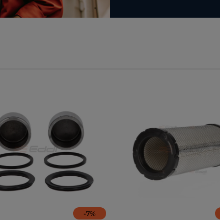
-
7
%