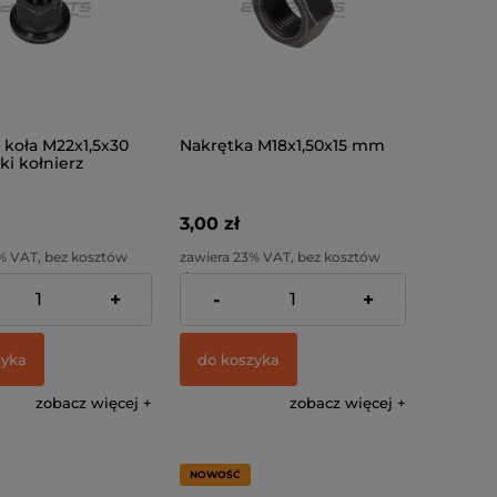
 koła M22x1,5x30
Nakrętka M18x1,50x15 mm
ki kołnierz
 klucz 33 mm
3,00 zł
% VAT, bez kosztów
zawiera 23% VAT, bez kosztów
dostawy
+
-
+
:
10,24 zł
Cena netto:
2,44 zł
zyka
do koszyka
zobacz więcej
zobacz więcej
NOWOŚĆ