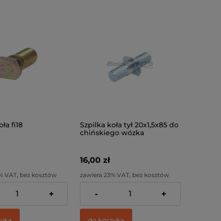
ła fi18
Szpilka koła tył 20x1,5x85 do
chińskiego wózka
widłowego Lonking LG20-
35DT, Heli, Hangcha
16,00 zł
% VAT, bez kosztów
zawiera 23% VAT, bez kosztów
dostawy
+
-
+
:
17,89 zł
Cena netto:
13,01 zł
zyka
do koszyka