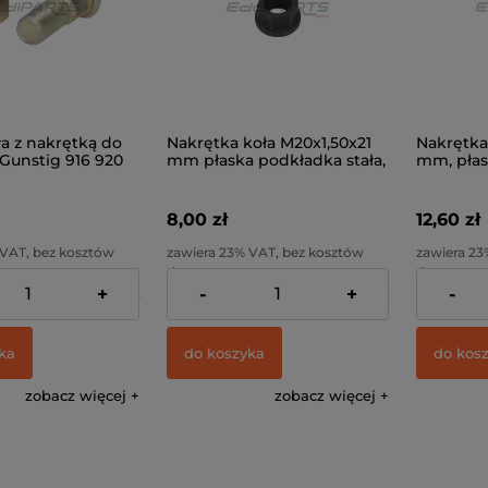
ła z nakrętką do
Nakrętka koła M20x1,50x21
Nakrętka
Gunstig 916 920
mm płaska podkładka stała,
mm, płas
klucz 27
ruchomy,
8,00 zł
12,60 zł
 VAT, bez kosztów
zawiera 23% VAT, bez kosztów
zawiera 23
dostawy
dostawy
+
-
+
-
21,14 zł
Cena netto:
6,50 zł
Cena netto
ka
do koszyka
do kos
zobacz więcej
zobacz więcej