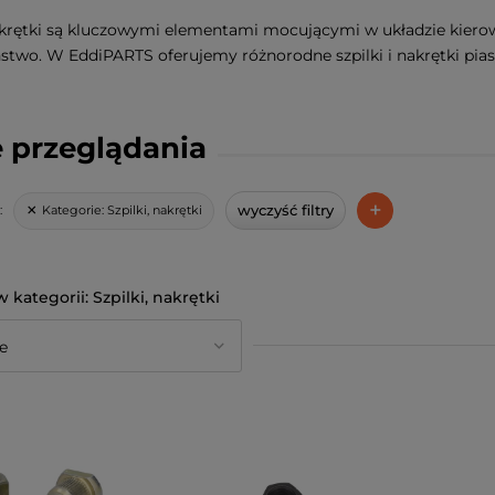
nakrętki są kluczowymi elementami mocującymi w układzie kiero
stwo. W EddiPARTS oferujemy różnorodne szpilki i nakrętki piast
 przeglądania
+
wyczyść filtry
Kategorie:
Szpilki, nakrętki
:
Szpilki, nakrętki