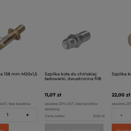
ła 138 mm M20x1,5
Szpilka koła do chińskiej
Szpilka ko
ładowarki, dwustronna fi18
11,07 zł
22,00 zł
 VAT, bez kosztów
zawiera 23% VAT, bez kosztów
zawiera 23
dostawy
dostawy
+
-
16,26 zł
Cena netto:
9,00 zł
Cena netto
ka
powiadom o dostępności
do kos