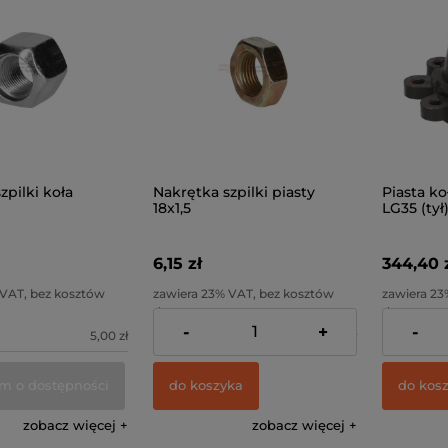
zpilki koła
Nakrętka szpilki piasty
Piasta k
18x1,5
LG35 (tył
6,15 zł
344,40 
 VAT, bez kosztów
zawiera 23% VAT, bez kosztów
zawiera 23
dostawy
dostawy
-
+
-
5,00 zł
Cena netto:
5,00 zł
Cena netto
m o dostępności
do koszyka
do kos
zobacz więcej
zobacz więcej