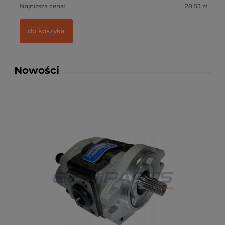
0 zł
Najniższa cena:
28,53 zł
Na
do koszyka
Nowości