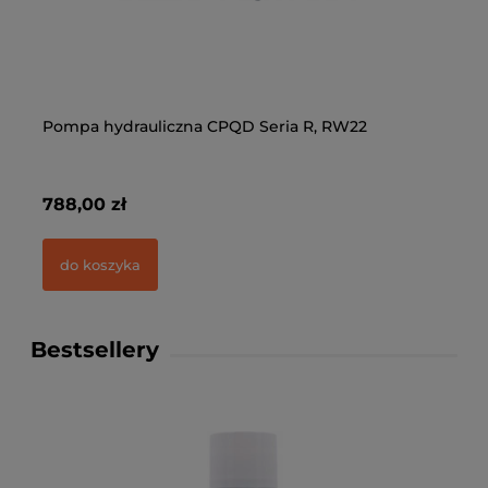
-
Pompa hydrauliczna CPQD Seria R, RW22
Do
2-
788,00 zł
28
do koszyka
Bestsellery