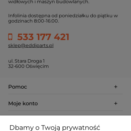
widłowych i maszyn budowlanych.
Infolinia dostępna od poniedziałku do piątku w
godzinach 8:00-16:00.
533 177 421
sklep@eddiparts.pl
ul. Stara Droga 1
32-600 Oświęcim
Pomoc
Moje konto
Płatności i dostawa
Dbamy o Twoją prywatność