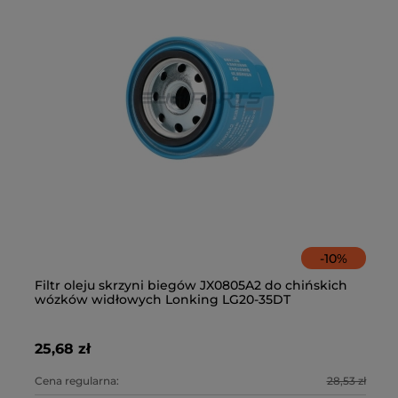
-
10
%
Filtr oleju skrzyni biegów JX0805A2 do chińskich
Ze
wózków widłowych Lonking LG20-35DT
fi
25,68 zł
21
0 zł
Cena regularna:
28,53 zł
Ce