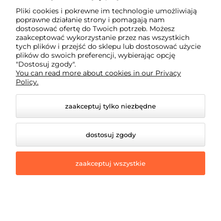
Informacje
Pliki cookies i pokrewne im technologie umożliwiają
poprawne działanie strony i pomagają nam
dostosować ofertę do Twoich potrzeb. Możesz
O nas
zaakceptować wykorzystanie przez nas wszystkich
tych plików i przejść do sklepu lub dostosować użycie
plików do swoich preferencji, wybierając opcję
"Dostosuj zgody".
You can read more about cookies in our Privacy
Policy.
zaakceptuj tylko niezbędne
dostosuj zgody
zaakceptuj wszystkie
© 2026 eddiparts.pl. Wszelkie prawa zastrzeżone.
Styl graficzny i aplikacje ShopGadget.pl
Sklep
internetowy Shoper Premium
Opcje
przeglądania