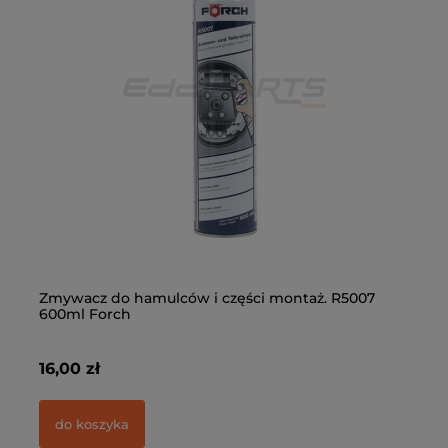
Zmywacz do hamulców i części montaż. R5007
Kl
,
600ml Forch
91
16,00 zł
61
do koszyka