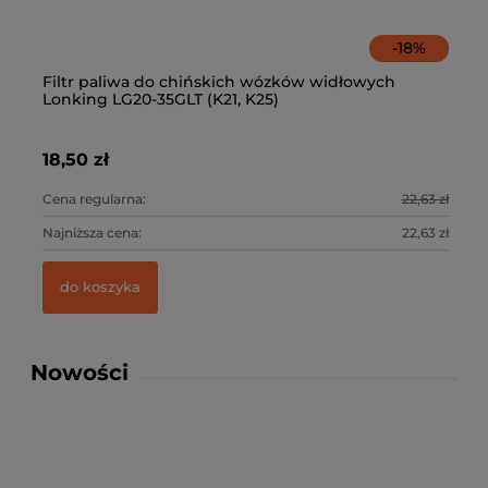
-
18
%
Filtr paliwa do chińskich wózków widłowych
Fi
Lonking LG20-35GLT (K21, K25)
w
18,50 zł
25
0 zł
Cena regularna:
22,63 zł
Ce
0 zł
Najniższa cena:
22,63 zł
Na
do koszyka
Nowości