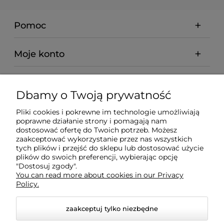
Pomoc
Moje konto
Płatności i dostawa
Dbamy o Twoją prywatność
Informacje
Pliki cookies i pokrewne im technologie umożliwiają
poprawne działanie strony i pomagają nam
dostosować ofertę do Twoich potrzeb. Możesz
O nas
zaakceptować wykorzystanie przez nas wszystkich
tych plików i przejść do sklepu lub dostosować użycie
plików do swoich preferencji, wybierając opcję
"Dostosuj zgody".
You can read more about cookies in our Privacy
Policy.
zaakceptuj tylko niezbędne