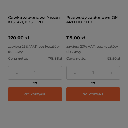
Cewka zapłonowa Nissan
Przewody zapłonowe GM
K15, K21, K25, H20
4RH HUBTEX
220,00 zł
115,00 zł
zawiera 23% VAT, bez kosztów
zawiera 23% VAT, bez kosztów
dostawy
dostawy
Cena netto:
178,86 zł
Cena netto:
93,50 zł
-
+
-
+
szt
szt
do koszyka
do koszyka