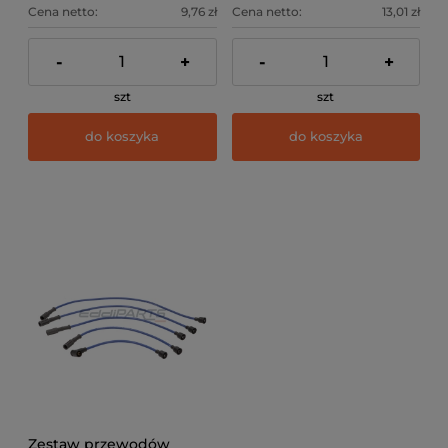
Cena netto:
9,76 zł
Cena netto:
13,01 zł
-
+
-
+
szt
szt
do koszyka
do koszyka
Zestaw przewodów