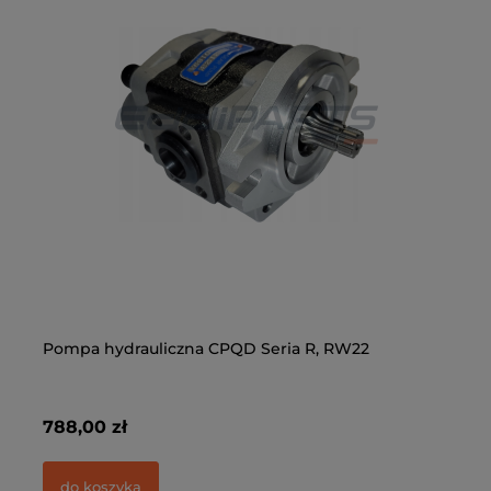
-
Pompa hydrauliczna CPQD Seria R, RW22
Do
2-
788,00 zł
28
do koszyka