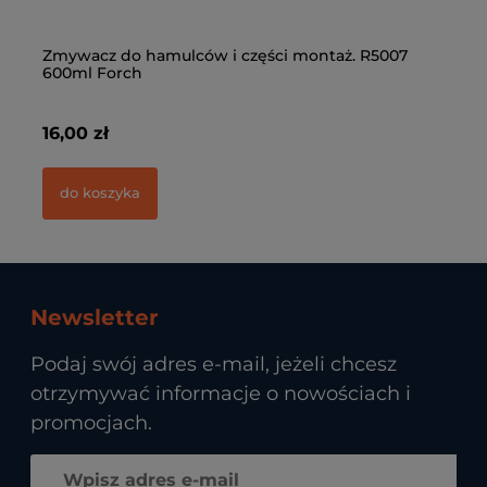
Zmywacz do hamulców i części montaż. R5007
Kl
,
600ml Forch
91
16,00 zł
61
do koszyka
Newsletter
Podaj swój adres e-mail, jeżeli chcesz
otrzymywać informacje o nowościach i
promocjach.