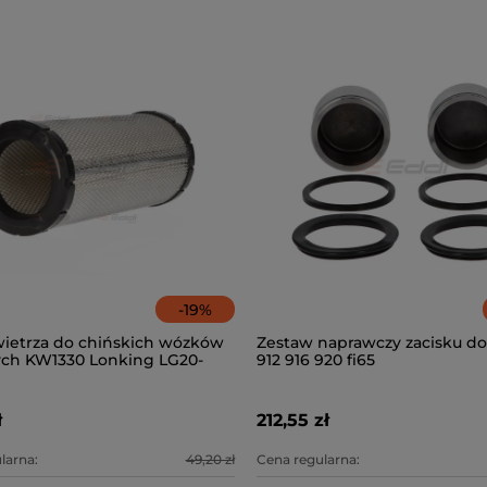
-
19
%
owietrza do chińskich wózków
Zestaw naprawczy zacisku do
ch KW1330 Lonking LG20-
912 916 920 fi65
ł
212,55 zł
larna:
49,20 zł
Cena regularna: