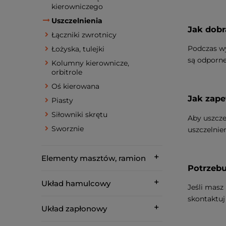
kierowniczego
Uszczelnienia
Jak dobr
Łączniki zwrotnicy
Podczas wy
Łożyska, tulejki
są odporne
Kolumny kierownicze,
orbitrole
Oś kierowana
Jak zape
Piasty
Siłowniki skrętu
Aby uszcze
Sworznie
uszczelnie
Elementy masztów, ramion
Potrzebu
Układ hamulcowy
Jeśli mas
skontaktuj 
Układ zapłonowy