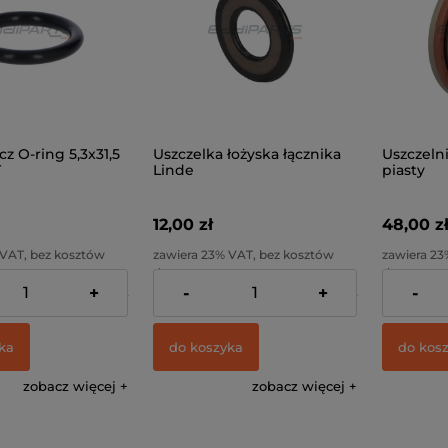
cz O-ring 5,3x31,5
Uszczelka łożyska łącznika
Uszczeln
T
Linde
piasty
12,00 zł
48,00 z
 VAT, bez kosztów
zawiera 23% VAT, bez kosztów
zawiera 23
dostawy
dostawy
+
-
+
-
5,00 zł
Cena netto:
9,76 zł
Cena netto
ka
do koszyka
do kos
zobacz więcej
zobacz więcej