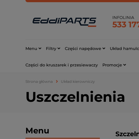
INFOLINIA
533 17
Menu
Filtry
Części napędowe
Układ hamul
Części do kruszarek i przesiewaczy
Promocje
Strona główna
Układ kierowniczy
Uszczelnienia
Menu
Szczel