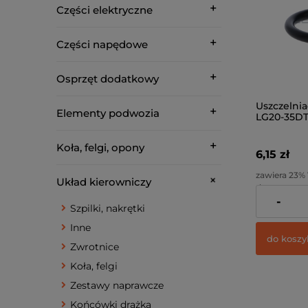
Części elektryczne
Części napędowe
Osprzęt dodatkowy
Uszczelnia
Elementy podwozia
LG20-35D
Koła, felgi, opony
6,15 zł
zawiera 23%
Układ kierowniczy
dostawy
-
Cena netto:
Szpilki, nakrętki
Inne
do koszy
Zwrotnice
Koła, felgi
Zestawy naprawcze
Końcówki drążka