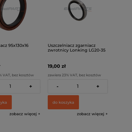
iacz 95x130x16
Uszczelniacz zgarniacz
zwrotnicy Lonking LG20-35
ł
19,00 zł
% VAT, bez kosztów
zawiera 23% VAT, bez kosztów
dostawy
+
-
+
:
39,02 zł
Cena netto:
15,45 zł
zyka
do koszyka
zobacz więcej
zobacz więcej