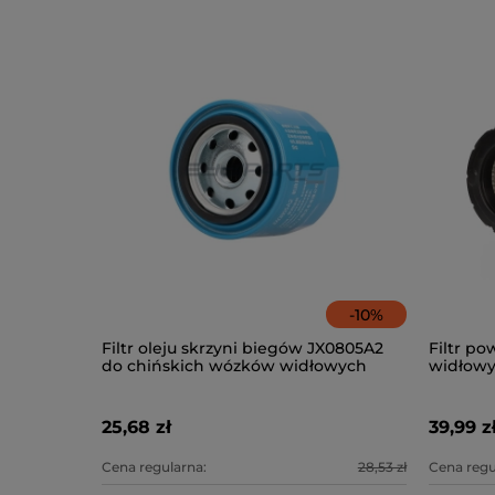
-
10
%
Filtr oleju skrzyni biegów JX0805A2
Filtr p
do chińskich wózków widłowych
widłowy
Lonking LG20-35DT
35DT
25,68 zł
39,99 z
Cena regularna:
28,53 zł
Cena regu