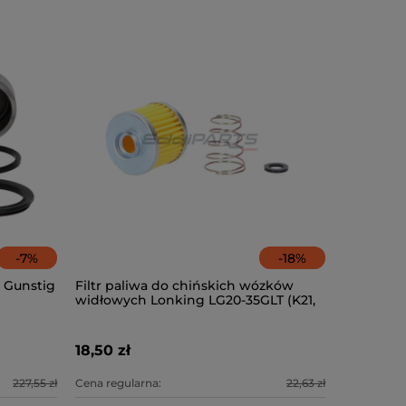
-
7
%
-
18
%
 Gunstig
Filtr paliwa do chińskich wózków
widłowych Lonking LG20-35GLT (K21,
K25)
18,50 zł
227,55 zł
Cena regularna:
22,63 zł