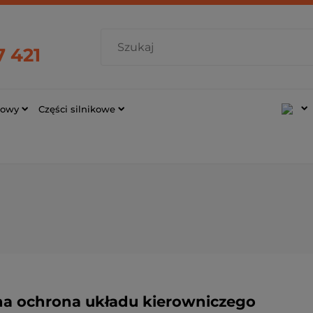
7 421
cowy
Części silnikowe
na ochrona układu kierowniczego