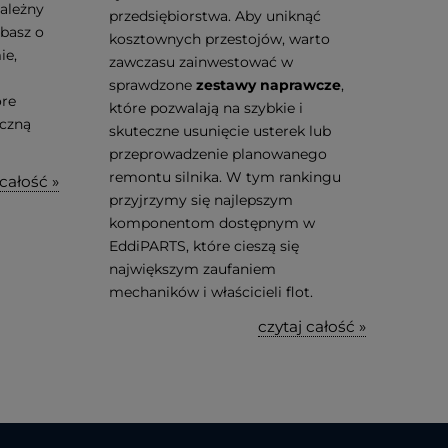
zależny
przedsiębiorstwa. Aby uniknąć
dbasz o
kosztownych przestojów, warto
ie,
zawczasu zainwestować w
sprawdzone
zestawy naprawcze
,
óre
które pozwalają na szybkie i
eczną
skuteczne usunięcie usterek lub
przeprowadzenie planowanego
remontu silnika. W tym rankingu
 całość »
przyjrzymy się najlepszym
komponentom dostępnym w
EddiPARTS, które cieszą się
największym zaufaniem
mechaników i właścicieli flot.
czytaj całość »