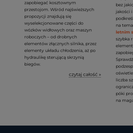
zapobiegać kosztownym
bez jaki
przestojom. Wśród najświeższych
jakości 
propozycji znajdują się
podkreś
wyselekcjonowane części do
na tem
wózków widłowych oraz maszyn
letnim 
roboczych – od drobnych
szybka r
elementów złącznych silnika, przez
element
elementy układu chłodzenia, aż po
zapobie
hydraulikę sterującą skrzynią
Sprawdź,
biegów.
podzespo
oświetle
czytaj całość »
liczba s
ogranicz
póki pr
na maga