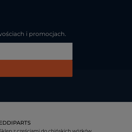
wościach i promocjach.
EDDIPARTS
Sklep z częściami do chińskich wózków