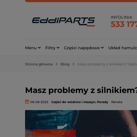
INFOLINIA
533 17
Menu
Filtry
Części napędowe
Układ hamul
Strona główna
Blog
Masz problemy z silnikiem? Z
Masz problemy z silnikie
06-06-2025
Części do wózków i maszyn
,
Porady
Renata