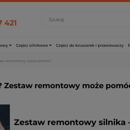
7 421
cowy
Części silnikowe
Części do kruszarek i przesiewaczy
estaw remontowy może pomóc!
m? Zestaw remontowy może pomó
Zestaw remontowy silnika 