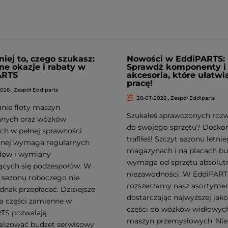
niej to, czego szukasz:
Nowości w EddiPARTS:
ne okazje i rabaty w
Sprawdź komponenty i
ARTS
akcesoria, które ułatwi
pracę!
026 , Zespół Eddiparts
28-07-2026 , Zespół Eddiparts
nie floty maszyn
Szukałeś sprawdzonych roz
nych oraz wózków
do swojego sprzętu? Dosko
ch w pełnej sprawności
trafiłeś! Szczyt sezonu letni
jnej wymaga regularnych
magazynach i na placach b
dów i wymiany
wymaga od sprzętu absolut
ących się podzespołów. W
niezawodności. W EddiPARTS
e sezonu roboczego nie
rozszerzamy nasz asortymen
dnak przepłacać. Dzisiejsze
dostarczając najwyższej jako
na części zamienne w
części do wózków widłowych
TS pozwalają
maszyn przemysłowych. Nie
lizować budżet serwisowy