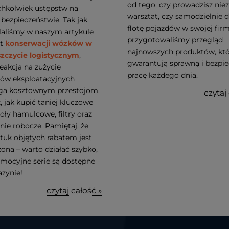
od tego, czy prowadzisz nie
chkolwiek ustępstw na
warsztat, czy samodzielnie 
i bezpieczeństwie. Tak jak
flotę pojazdów w swojej firm
laliśmy w naszym artykule
przygotowaliśmy przegląd
at
konserwacji wózków w
najnowszych produktów, kt
szczycie logistycznym
,
gwarantują sprawną i bezpi
eakcja na zużycie
pracę każdego dnia.
ów eksploatacyjnych
ga kosztownym przestojom.
czytaj
 jak kupić taniej kluczowe
ły hamulcowe, filtry oraz
nie robocze. Pamiętaj, że
ztuk objętych rabatem jest
ona – warto działać szybko,
omocyjne serie są dostępne
zynie!
czytaj całość »