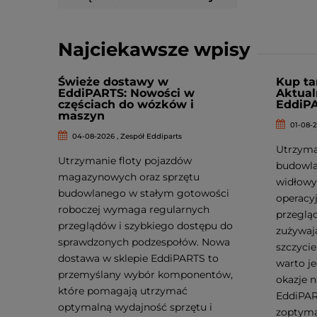
Najciekawsze wpisy
Świeże dostawy w
Kup ta
EddiPARTS: Nowości w
Aktual
częściach do wózków i
EddiP
maszyn
01-08-2
04-08-2026 , Zespół Eddiparts
Utrzyma
Utrzymanie floty pojazdów
budowla
magazynowych oraz sprzętu
widłowy
budowlanego w stałym gotowości
operacy
roboczej wymaga regularnych
przeglą
przeglądów i szybkiego dostępu do
zużywaj
sprawdzonych podzespołów. Nowa
szczyci
dostawa w sklepie EddiPARTS to
warto je
przemyślany wybór komponentów,
okazje 
które pomagają utrzymać
EddiPAR
optymalną wydajność sprzętu i
zoptyma