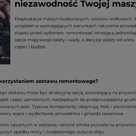
niezawodność Twojej masz
Eksploatacja maszyn budowlanych, wózków widłowych, ko
urządzeń w wymagających warunkach naturalnie prowadzi 
stajesz przed wyborem: remontować istniejącą jednostk
opcje mają swoje zalety i wady, a decyzja zależy od wielu
części i budżet.
wykorzystaniem zestawu remontowego?
o zestawu może być atrakcyjną opcją, pozwalającą na przywróc
plet części zamiennych, niezbędnych do przeprowadzenia grunt
lanowanych prac. Typowe komponenty obejmują: tłoki i pierścien
 zawory ssące i wydechowe, prowadnice i gniazda zaworowe.
tów zawartych w zestawie, remont silnika pozwala na przywróc
rzyczyn spadku mocy i zwiększonego zużycia oleju.