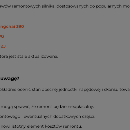
estawów remontowych silnika, dostosowanych do popularnych m
angchai 390
PG
TZJ
óra jest stale aktualizowana.
d uwagę?
dokładnie ocenić stan obecnej jednostki napędowej i skonsulto
mogą sprawić, że remont będzie nieopłacalny.
ontowego i ewentualnych dodatkowych części.
nowi istotny element kosztów remontu.