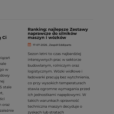
Ranking: najlepsze Zestawy
naprawcze do silników
ą Ci
maszyn i wózków
17-07-2026 , Zespół Eddiparts
Sezon letni to czas najbardziej
wiązań
intensywnych prac w sektorze
nale
budowlanym, rolniczym oraz
ego w
logistycznym. Wózki widłowe i
udowy
ładowarki pracują bez wytchnienia,
nej
co przy wysokich temperaturach
 stale
stawia ogromne wymagania przed
t,
ich jednostkami napędowymi. W
ści
takich warunkach sprawność
 oraz
techniczna maszyn decyduje o
zależnie
zyskach lub stratach