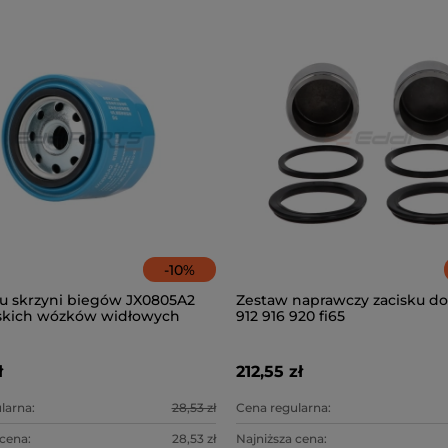
-
10
%
eju skrzyni biegów JX0805A2
Zestaw naprawczy zacisku do
skich wózków widłowych
912 916 920 fi65
 LG20-35DT
ł
212,55 zł
larna:
28,53 zł
Cena regularna:
 cena:
28,53 zł
Najniższa cena: