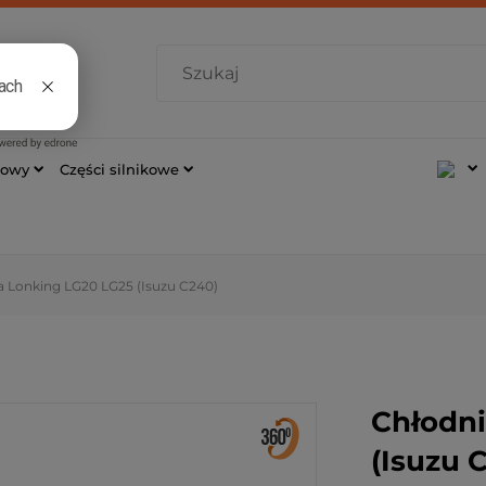
7 421
cowy
Części silnikowe
a Lonking LG20 LG25 (Isuzu C240)
Chłodni
(Isuzu 