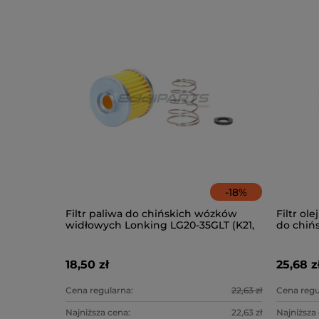
-
18
%
Filtr paliwa do chińskich wózków
Filtr ol
widłowych Lonking LG20-35GLT (K21,
do chiń
K25)
Lonking
18,50 zł
25,68 z
Cena regularna:
22,63 zł
Cena regu
Najniższa cena:
22,63 zł
Najniższa