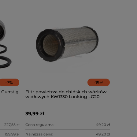
-
7
%
-
19
%
 Gunstig
Filtr powietrza do chińskich wózków
widłowych KW1330 Lonking LG20-
35DT
39,99 zł
227,55 zł
Cena regularna:
49,20 zł
199,99 zł
Najniższa cena:
49,20 zł