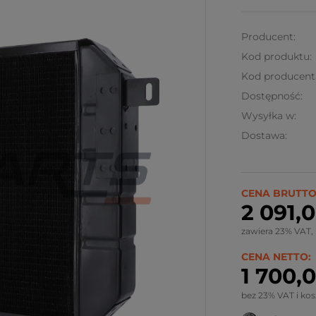
Producent:
Kod produktu:
Kod producent
Dostępność:
Wysyłka w:
Dostawa:
CENA BRUTTO
2 091,0
zawiera 23% VAT,
CENA NETTO:
1 700,0
bez 23% VAT i ko