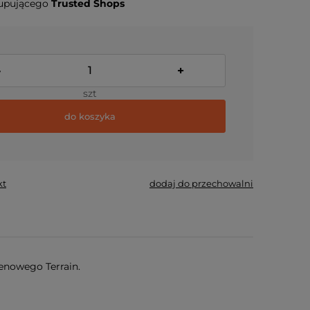
upującego
Trusted Shops
-
+
szt
do koszyka
kt
dodaj do przechowalni
enowego Terrain.