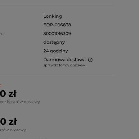
Lonking
EDP-006838
a:
30001016309
dostępny
24 godziny
Darmowa dostawa
sprawdź formy dostawy
Ze względu na niestandardowe
wymiary produktu, koszt dostawy
:
kalkulowany jest indywidualnie.
0 zł
Możliwy również odbiór osobisty.
 bez kosztów dostawy
0 zł
sztów dostawy