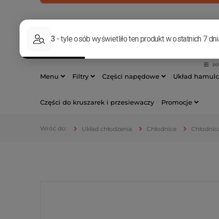
INFOLINIA
533 17
Menu
Filtry
Części napędowe
Układ hamul
Części do kruszarek i przesiewaczy
Promocje
Układ chłodzenia
Chłodnice
Chłodnic