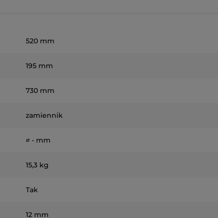
520 mm
195 mm
730 mm
zamiennik
∅ - mm
15,3 kg
Tak
12 mm