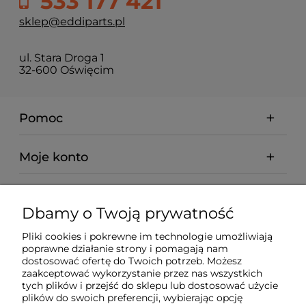
533 177 421
sklep@eddiparts.pl
ul. Stara Droga 1
32-600 Oświęcim
Pomoc
Moje konto
Płatności i dostawa
Dbamy o Twoją prywatność
Informacje
Pliki cookies i pokrewne im technologie umożliwiają
poprawne działanie strony i pomagają nam
dostosować ofertę do Twoich potrzeb. Możesz
O nas
zaakceptować wykorzystanie przez nas wszystkich
tych plików i przejść do sklepu lub dostosować użycie
plików do swoich preferencji, wybierając opcję