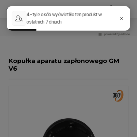
Układ zapłonowy
Kopułki
Kopułka aparatu zapłonowego GM
V6