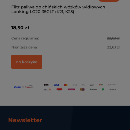
Filtr paliwa do chińskich wózków widłowych
Fi
Lonking LG20-35GLT (K21, K25)
w
18,50 zł
25
0 zł
Cena regularna:
22,63 zł
Ce
0 zł
Najniższa cena:
22,63 zł
Na
do koszyka
Newsletter