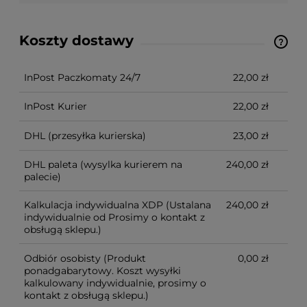
Koszty dostawy
Ze względu na niestandardowe wymiary produktu,
koszt dostawy kalkulowany jest indywidualnie.
Możliwy również odbiór osobisty.
InPost Paczkomaty 24/7
22,00 zł
InPost Kurier
22,00 zł
DHL
(przesyłka kurierska)
23,00 zł
DHL paleta
(wysylka kurierem na
240,00 zł
palecie)
Kalkulacja indywidualna XDP
(Ustalana
240,00 zł
indywidualnie od Prosimy o kontakt z
obsługą sklepu.)
Odbiór osobisty
(Produkt
0,00 zł
ponadgabarytowy. Koszt wysyłki
kalkulowany indywidualnie, prosimy o
kontakt z obsługą sklepu.)