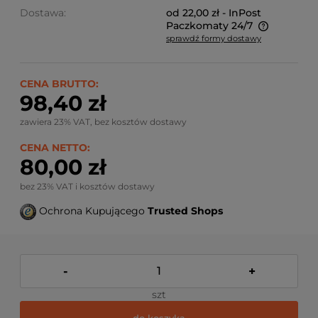
Dostawa:
od 22,00 zł
- InPost
Paczkomaty 24/7
sprawdź formy dostawy
Ze względu na niestandardowe wymiary produktu,
koszt dostawy kalkulowany jest indywidualnie.
Możliwy również odbiór osobisty.
CENA BRUTTO:
98,40 zł
zawiera 23% VAT, bez kosztów dostawy
CENA NETTO:
80,00 zł
bez 23% VAT i kosztów dostawy
Ochrona Kupującego
Trusted Shops
-
+
szt
do koszyka