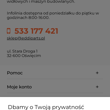
widłowych i maszyn budowlanych.
Infolinia dostępna od poniedziałku do piątku w
godzinach 8:00-16:00.
533 177 421
sklep@eddiparts.pl
ul. Stara Droga 1
32-600 Oświęcim
Pomoc
Moje konto
Płatności i dostawa
Dbamy o Twoją prywatność