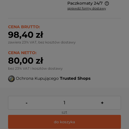
Paczkomaty 24/7
sprawdź formy dostawy
Ze względu na niestandardowe wymiary produktu,
koszt dostawy kalkulowany jest indywidualnie.
Możliwy również odbiór osobisty.
CENA BRUTTO:
98,40 zł
zawiera 23% VAT, bez kosztów dostawy
CENA NETTO:
80,00 zł
bez 23% VAT i kosztów dostawy
Ochrona Kupującego
Trusted Shops
-
+
szt
do koszyka