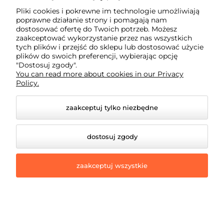
Informacje
Pliki cookies i pokrewne im technologie umożliwiają
poprawne działanie strony i pomagają nam
dostosować ofertę do Twoich potrzeb. Możesz
O nas
zaakceptować wykorzystanie przez nas wszystkich
tych plików i przejść do sklepu lub dostosować użycie
plików do swoich preferencji, wybierając opcję
"Dostosuj zgody".
You can read more about cookies in our Privacy
Policy.
zaakceptuj tylko niezbędne
dostosuj zgody
zaakceptuj wszystkie
© 2026 eddiparts.pl. Wszelkie prawa zastrzeżone.
Styl graficzny i aplikacje ShopGadget.pl
Sklep
internetowy Shoper Premium