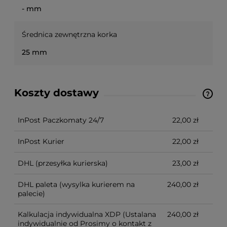
- mm
Średnica zewnętrzna korka
25 mm
Koszty dostawy
Ze względu na niestandardowe wymiary produktu,
koszt dostawy kalkulowany jest indywidualnie.
Możliwy również odbiór osobisty.
InPost Paczkomaty 24/7
22,00 zł
InPost Kurier
22,00 zł
DHL
(przesyłka kurierska)
23,00 zł
DHL paleta
(wysylka kurierem na
240,00 zł
palecie)
Kalkulacja indywidualna XDP
(Ustalana
240,00 zł
indywidualnie od Prosimy o kontakt z