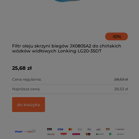
-
10
%
Filtr oleju skrzyni biegów JX0805A2 do chińskich
Fi
wózków widłowych Lonking LG20-35DT
Lo
25,68 zł
18
0 zł
Cena regularna:
28,53 zł
Ce
0 zł
Najniższa cena:
28,53 zł
Na
do koszyka