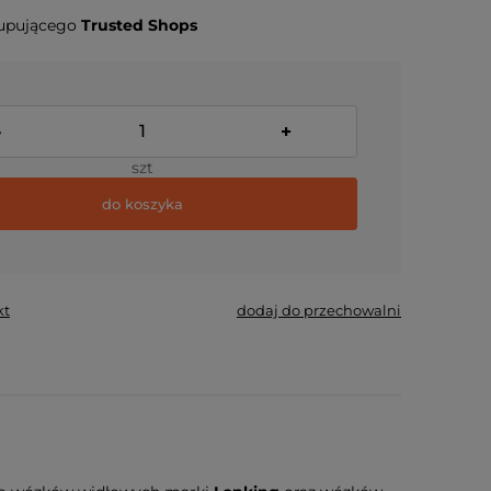
upującego
Trusted Shops
-
+
szt
do koszyka
kt
dodaj do przechowalni