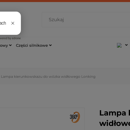
7 421
cowy
Części silnikowe
Lampa kierunkowskazu do wózka widłowego Lonking
Lampa 
widłow