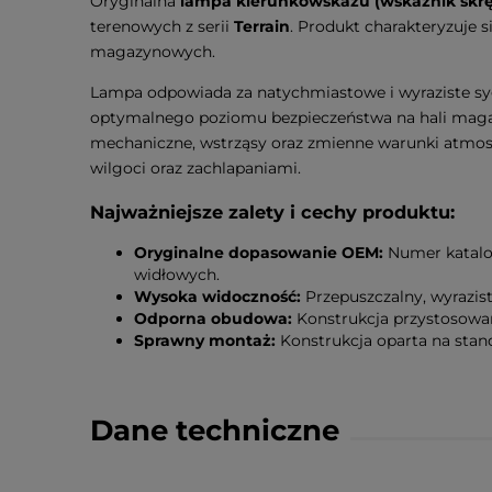
Oryginalna
lampa kierunkowskazu (wskaźnik skrę
terenowych z serii
Terrain
. Produkt charakteryzuje 
magazynowych.
Lampa odpowiada za natychmiastowe i wyraziste sy
optymalnego poziomu bezpieczeństwa na hali mag
mechaniczne, wstrząsy oraz zmienne warunki atmosfe
wilgoci oraz zachlapaniami.
Najważniejsze zalety i cechy produktu:
Oryginalne dopasowanie OEM:
Numer katalog
widłowych.
Wysoka widoczność:
Przepuszczalny, wyrazist
Odporna obudowa:
Konstrukcja przystosowa
Sprawny montaż:
Konstrukcja oparta na sta
Dane techniczne