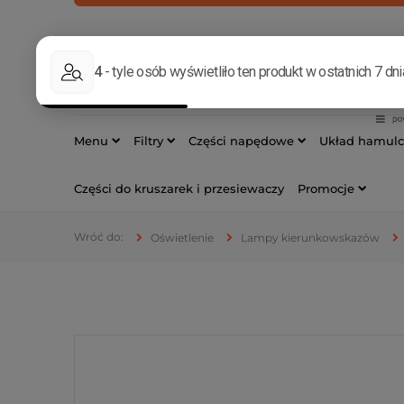
INFOLINIA
533 17
Menu
Filtry
Części napędowe
Układ hamul
Części do kruszarek i przesiewaczy
Promocje
Oświetlenie
Lampy kierunkowskazów