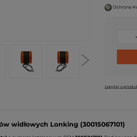
Ochrona K
zapytaj o produ
w widłowych Lonking (30015067101)