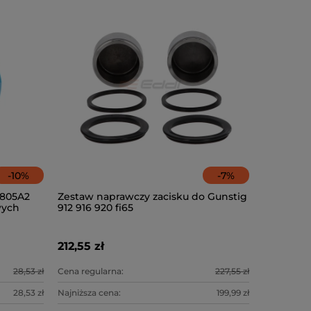
-
10
%
-
7
%
0805A2
Zestaw naprawczy zacisku do Gunstig
wych
912 916 920 fi65
212,55 zł
28,53 zł
Cena regularna:
227,55 zł
28,53 zł
Najniższa cena:
199,99 zł