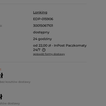
Lonking
EDP-015906
a:
30015067101
dostępny
24 godziny
od 22,00 zł
- InPost Paczkomaty
24/7
sprawdź formy dostawy
 na niestandardowe
oduktu, koszt dostawy
:
 jest indywidualnie.
ł
nież odbiór osobisty.
 bez kosztów dostawy
ł
sztów dostawy