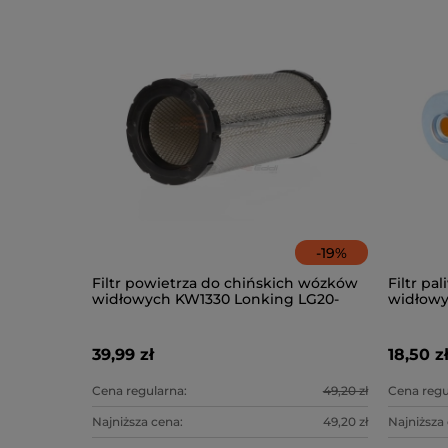
-
19
%
Filtr powietrza do chińskich wózków
Filtr pa
widłowych KW1330 Lonking LG20-
widłowy
35DT
K25)
39,99 zł
18,50 z
Cena regularna:
49,20 zł
Cena regu
Najniższa cena:
49,20 zł
Najniższa