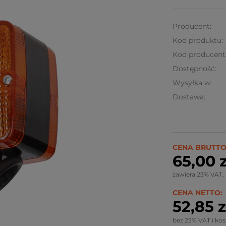
Producent:
Kod produktu:
Kod producent
Dostępność:
Wysyłka w:
Dostawa:
Ze względu
wymiary pr
CENA BRUTTO
kalkulowany
65,00 z
Możliwy rów
zawiera 23% VAT,
CENA NETTO:
52,85 z
bez 23% VAT i ko