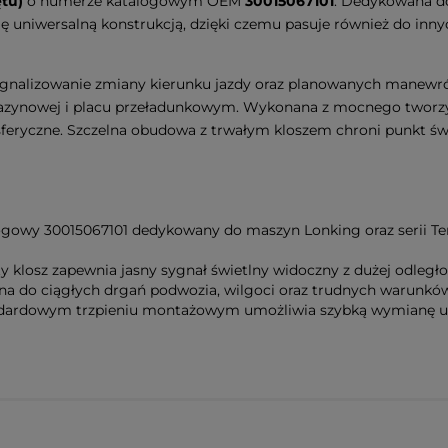
tu)
o numerze katalogowym OEM
30015067101
. Dedykowana d
się uniwersalną konstrukcją, dzięki czemu pasuje również do in
gnalizowanie zmiany kierunku jazdy oraz planowanych manewró
azynowej i placu przeładunkowym. Wykonana z mocnego tworz
ryczne. Szczelna obudowa z trwałym kloszem chroni punkt świet
owy 30015067101 dedykowany do maszyn Lonking oraz serii Ter
y klosz zapewnia jasny sygnał świetlny widoczny z dużej odległo
na do ciągłych drgań podwozia, wilgoci oraz trudnych warunkó
ndardowym trzpieniu montażowym umożliwia szybką wymianę 