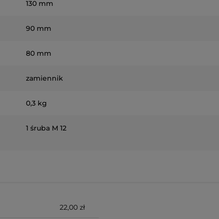
130 mm
90 mm
80 mm
zamiennik
0,3 kg
1 śruba M 12
22,00 zł