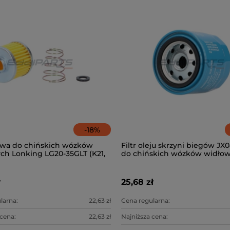
-
18
%
liwa do chińskich wózków
Filtr oleju skrzyni biegów JX
ch Lonking LG20-35GLT (K21,
do chińskich wózków widło
Lonking LG20-35DT
ł
25,68 zł
larna:
22,63 zł
Cena regularna:
 cena:
22,63 zł
Najniższa cena: