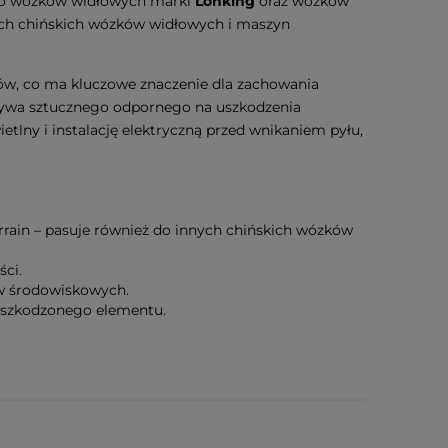
o wózków widłowych marki
Lonking
oraz wózków
nych chińskich wózków widłowych i maszyn
w, co ma kluczowe znaczenie dla zachowania
ywa sztucznego odpornego na uszkodzenia
lny i instalację elektryczną przed wnikaniem pyłu,
rain – pasuje również do innych chińskich wózków
ści.
w środowiskowych.
uszkodzonego elementu.