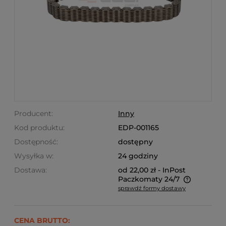
Producent:
Inny
Kod produktu:
EDP-001165
Dostępność:
dostępny
Wysyłka w:
24 godziny
Dostawa:
od 22,00 zł
- InPost
Paczkomaty 24/7
sprawdź formy dostawy
Ze względu na niestandardowe wymiary produktu,
koszt dostawy kalkulowany jest indywidualnie.
Możliwy również odbiór osobisty.
CENA BRUTTO: