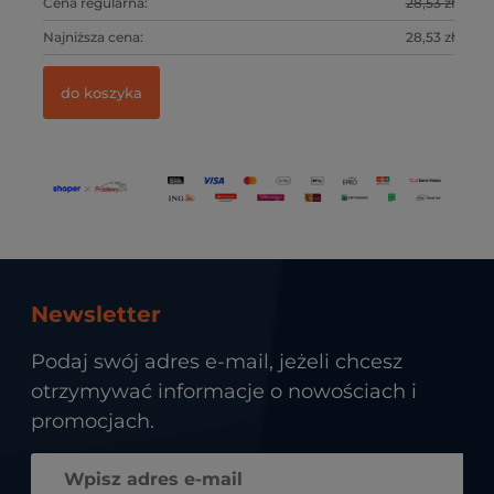
5 zł
Cena regularna:
28,53 zł
Ce
9 zł
Najniższa cena:
28,53 zł
Na
do koszyka
Newsletter
Podaj swój adres e-mail, jeżeli chcesz
otrzymywać informacje o nowościach i
promocjach.