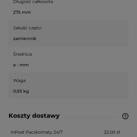
Długość całkowita
275 mm
Jakość części
zamiennik
Średnica
⌀ - mm
Waga
0,93 kg
Koszty dostawy
Ze względu na niestandardowe wymiary produktu,
koszt dostawy kalkulowany jest indywidualnie.
Możliwy również odbiór osobisty.
InPost Paczkomaty 24/7
22,00 zł