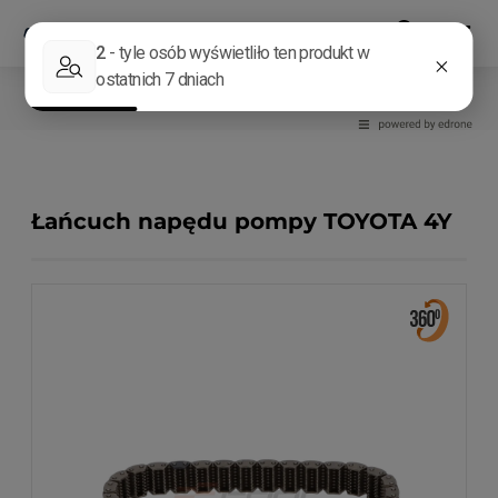
Części silnikowe
Osprzęt silnika
Pompy
Łańcuch napędu pompy TOYOTA 4Y