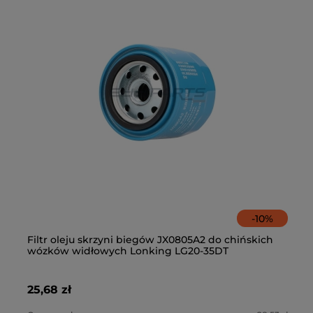
-
10
%
0
Filtr oleju skrzyni biegów JX0805A2 do chińskich
Fi
wózków widłowych Lonking LG20-35DT
K
25,68 zł
39