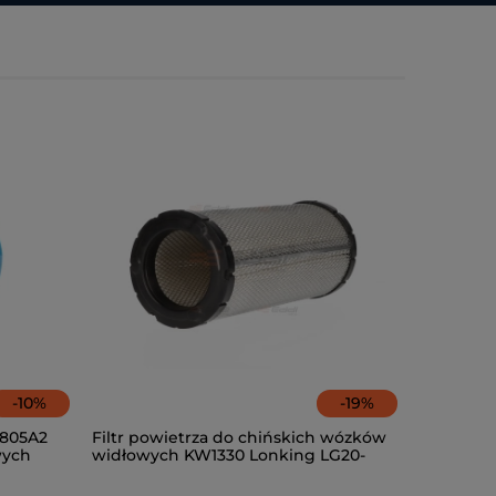
-
10
%
-
19
%
0805A2
Filtr powietrza do chińskich wózków
wych
widłowych KW1330 Lonking LG20-
35DT