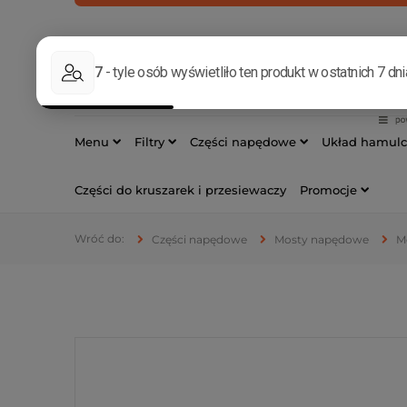
INFOLINIA
533 17
Menu
Filtry
Części napędowe
Układ hamul
Części do kruszarek i przesiewaczy
Promocje
Części napędowe
Mosty napędowe
M