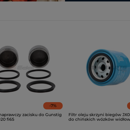
-
7
%
naprawczy zacisku do Gunstig
Filtr oleju skrzyni biegów JX
920 fi65
do chińskich wózków widło
Lonking LG20-35DT