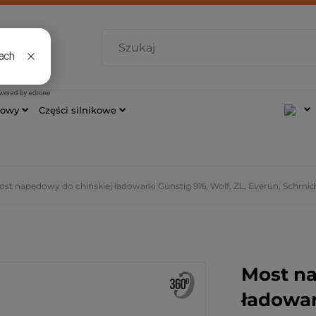
7 421
cowy
Części silnikowe
ost napędowy do chińskiej ładowarki Gunstig 916, Wolf, ZL, Everun, Schmid
Most na
ładowar