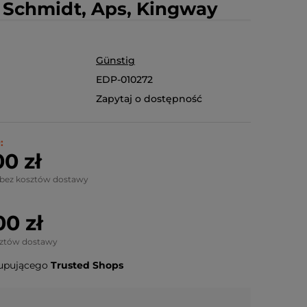
 Schmidt, Aps, Kingway
Günstig
EDP-010272
Zapytaj o dostępność
:
0 zł
 bez kosztów dostawy
00 zł
sztów dostawy
upującego
Trusted Shops