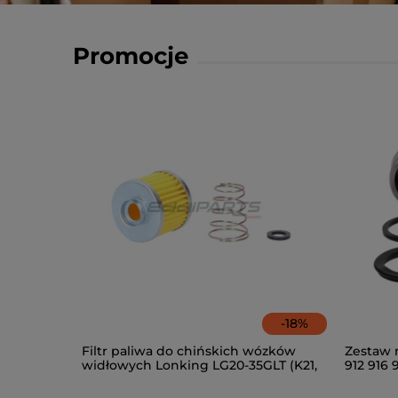
Promocje
-
18
%
Filtr paliwa do chińskich wózków
Zestaw 
widłowych Lonking LG20-35GLT (K21,
912 916 
K25)