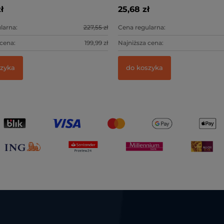
ł
25,68 zł
larna:
227,55 zł
Cena regularna:
 cena:
199,99 zł
Najniższa cena:
szyka
do koszyka