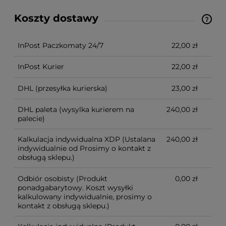
Koszty dostawy
Ze względu na niestandardowe wymiary produktu,
koszt dostawy kalkulowany jest indywidualnie.
Możliwy również odbiór osobisty.
InPost Paczkomaty 24/7
22,00 zł
InPost Kurier
22,00 zł
DHL
(przesyłka kurierska)
23,00 zł
DHL paleta
(wysylka kurierem na
240,00 zł
palecie)
Kalkulacja indywidualna XDP
(Ustalana
240,00 zł
indywidualnie od Prosimy o kontakt z
obsługą sklepu.)
Odbiór osobisty
(Produkt
0,00 zł
ponadgabarytowy. Koszt wysyłki
kalkulowany indywidualnie, prosimy o
kontakt z obsługą sklepu.)