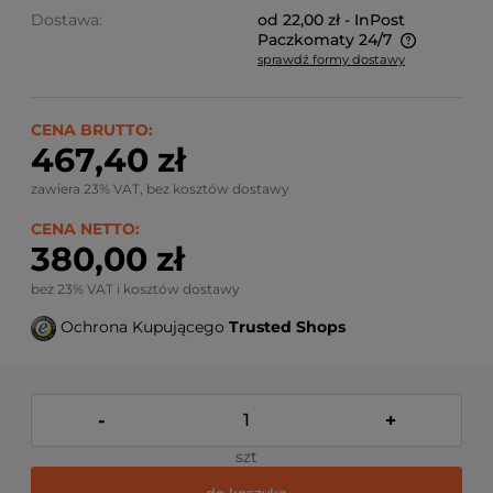
Dostawa:
od 22,00 zł
- InPost
Paczkomaty 24/7
sprawdź formy dostawy
Ze względu na niestandardowe wymiary produktu,
koszt dostawy kalkulowany jest indywidualnie.
Możliwy również odbiór osobisty.
CENA BRUTTO:
467,40 zł
zawiera 23% VAT, bez kosztów dostawy
CENA NETTO:
380,00 zł
bez 23% VAT i kosztów dostawy
Ochrona Kupującego
Trusted Shops
-
+
szt
do koszyka