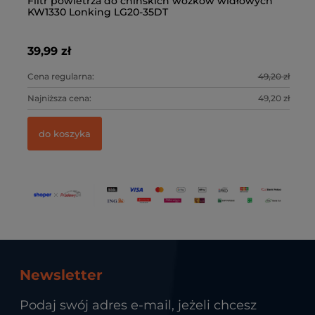
Filtr powietrza do chińskich wózków widłowych
Fi
KW1330 Lonking LG20-35DT
w
39,99 zł
25
3 zł
Cena regularna:
49,20 zł
Ce
3 zł
Najniższa cena:
49,20 zł
Na
do koszyka
Newsletter
Podaj swój adres e-mail, jeżeli chcesz