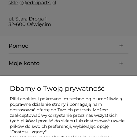
sklep@eddiparts.pl
ul. Stara Droga 1
32-600 Oświęcim
Pomoc
Moje konto
Płatności i dostawa
Dbamy o Twoją prywatność
Informacje
Pliki cookies i pokrewne im technologie umożliwiają
poprawne działanie strony i pomagają nam
dostosować ofertę do Twoich potrzeb. Możesz
O nas
zaakceptować wykorzystanie przez nas wszystkich
tych plików i przejść do sklepu lub dostosować użycie
plików do swoich preferencji, wybierając opcję
"Dostosuj zgody".