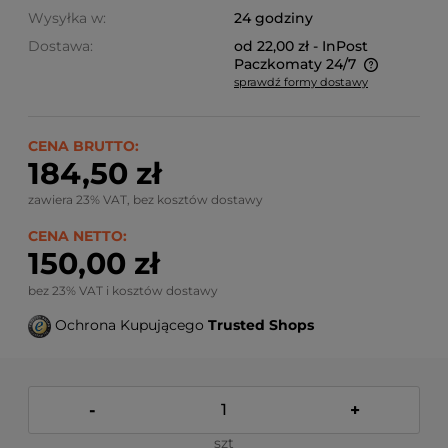
Wysyłka w:
24 godziny
Dostawa:
od 22,00 zł
- InPost
Paczkomaty 24/7
sprawdź formy dostawy
Ze względu na niestandardowe wymiary produktu,
koszt dostawy kalkulowany jest indywidualnie.
Możliwy również odbiór osobisty.
CENA BRUTTO:
184,50 zł
zawiera 23% VAT, bez kosztów dostawy
CENA NETTO:
150,00 zł
bez 23% VAT i kosztów dostawy
Ochrona Kupującego
Trusted Shops
-
+
szt