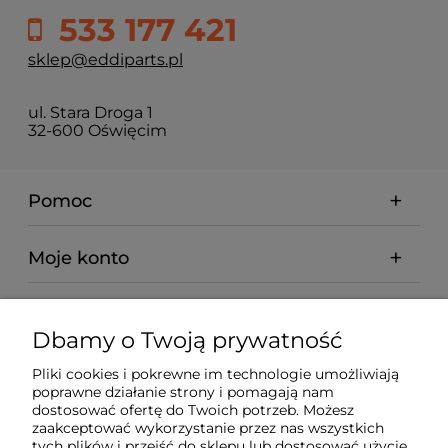
533 177 421
sklep@eddiparts.pl
ul. Stara Droga 1
32-600 Oświęcim
Pomoc
Moje konto
Płatności i dostawa
Dbamy o Twoją prywatność
Informacje
Pliki cookies i pokrewne im technologie umożliwiają
poprawne działanie strony i pomagają nam
dostosować ofertę do Twoich potrzeb. Możesz
O nas
zaakceptować wykorzystanie przez nas wszystkich
tych plików i przejść do sklepu lub dostosować użycie