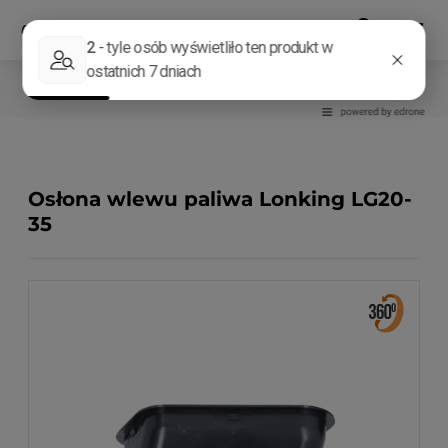
Elementy podwozia
Korki wlewu paliwa
Osłona wlewu paliwa Lonking LG20-
35