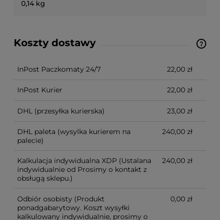
0,14 kg
Koszty dostawy
Ze względu na niestandardowe wymiary produktu,
koszt dostawy kalkulowany jest indywidualnie.
Możliwy również odbiór osobisty.
InPost Paczkomaty 24/7
22,00 zł
InPost Kurier
22,00 zł
DHL
(przesyłka kurierska)
23,00 zł
DHL paleta
(wysylka kurierem na
240,00 zł
palecie)
Kalkulacja indywidualna XDP
(Ustalana
240,00 zł
indywidualnie od Prosimy o kontakt z
obsługą sklepu.)
Odbiór osobisty
(Produkt
0,00 zł
ponadgabarytowy. Koszt wysyłki
kalkulowany indywidualnie, prosimy o