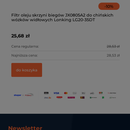
-
10
%
Filtr oleju skrzyni biegów JX0805A2 do chińskich
Ze
wózków widłowych Lonking LG20-35DT
fi
25,68 zł
21
3 zł
Cena regularna:
28,53 zł
Ce
3 zł
Najniższa cena:
28,53 zł
Na
do koszyka
Newsletter