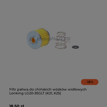
-
18
%
0
Filtr paliwa do chińskich wózków widłowych
Fi
Lonking LG20-35GLT (K21, K25)
K
18,50 zł
39