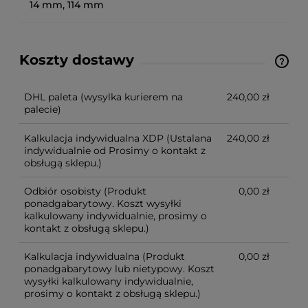
14 mm, 114 mm
Koszty dostawy
Ze względu na niestandardowe wymiary produktu,
koszt dostawy kalkulowany jest indywidualnie.
Możliwy również odbiór osobisty.
DHL paleta
(wysylka kurierem na
240,00 zł
palecie)
Kalkulacja indywidualna XDP
(Ustalana
240,00 zł
indywidualnie od Prosimy o kontakt z
obsługą sklepu.)
Odbiór osobisty
(Produkt
0,00 zł
ponadgabarytowy. Koszt wysyłki
kalkulowany indywidualnie, prosimy o
kontakt z obsługą sklepu.)
Kalkulacja indywidualna
(Produkt
0,00 zł
ponadgabarytowy lub nietypowy. Koszt
wysyłki kalkulowany indywidualnie,
prosimy o kontakt z obsługą sklepu.)