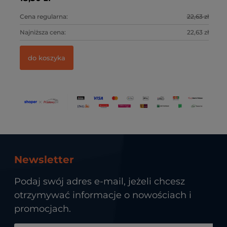
5 zł
Cena regularna:
22,63 zł
Ce
9 zł
Najniższa cena:
22,63 zł
Na
do koszyka
Newsletter
Podaj swój adres e-mail, jeżeli chcesz
otrzymywać informacje o nowościach i
promocjach.