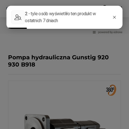
Układ hydrauliczny
Pompy hydrauliczne
Pompa hydrauliczna Gunstig 920
930 B918