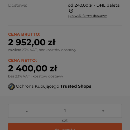
Dostawa:
od 240,00 zł
- DHL paleta
sprawdź formy dostawy
Ze względu na niestandardowe wymiary produktu,
koszt dostawy kalkulowany jest indywidualnie.
Możliwy również odbiór osobisty.
CENA BRUTTO:
2 952,00 zł
zawiera 23% VAT, bez kosztów dostawy
CENA NETTO:
2 400,00 zł
bez 23% VAT i kosztów dostawy
Ochrona Kupującego
Trusted Shops
-
+
szt
do koszyka