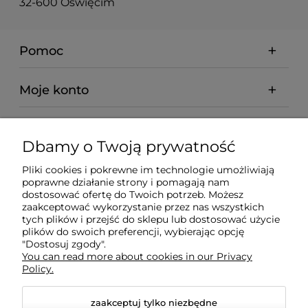
32-600 Oświęcim
Pomoc
Moje konto
Płatności i dostawa
Dbamy o Twoją prywatność
Informacje
Pliki cookies i pokrewne im technologie umożliwiają
poprawne działanie strony i pomagają nam
dostosować ofertę do Twoich potrzeb. Możesz
O nas
zaakceptować wykorzystanie przez nas wszystkich
tych plików i przejść do sklepu lub dostosować użycie
plików do swoich preferencji, wybierając opcję
"Dostosuj zgody".
You can read more about cookies in our Privacy
Policy.
zaakceptuj tylko niezbędne