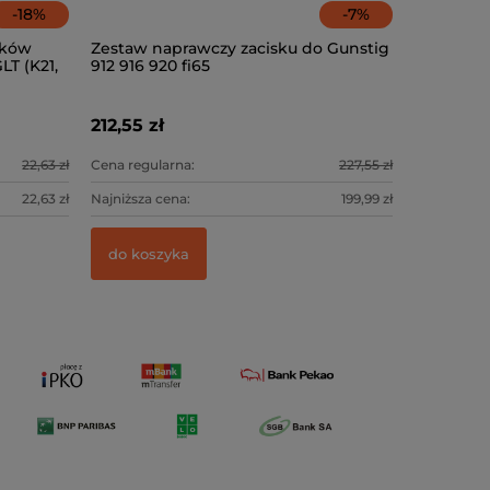
-
18
%
-
7
%
zków
Zestaw naprawczy zacisku do Gunstig
T (K21,
912 916 920 fi65
212,55 zł
22,63 zł
Cena regularna:
227,55 zł
22,63 zł
Najniższa cena:
199,99 zł
do koszyka