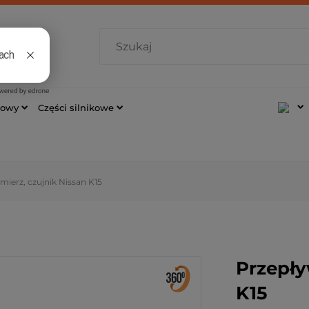
7 421
cowy
Części silnikowe
ierz, czujnik Nissan K15
Przepły
K15