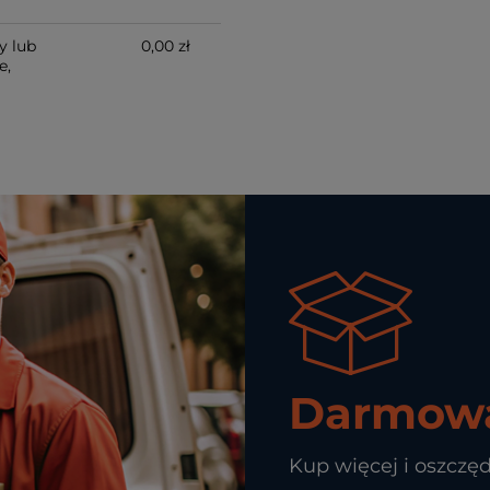
y lub
0,00 zł
e,
Darmowa
Kup więcej i oszczęd