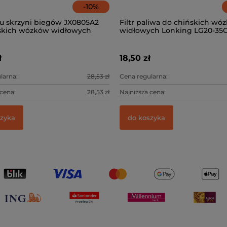
-
10
%
eju skrzyni biegów JX0805A2
Filtr paliwa do chińskich wó
skich wózków widłowych
widłowych Lonking LG20-35GL
 LG20-35DT
K25)
ł
18,50 zł
larna:
28,53 zł
Cena regularna:
 cena:
28,53 zł
Najniższa cena:
szyka
do koszyka