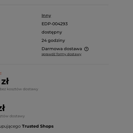
Inny
EDP-004293
dostępny
24 godziny
Darmowa dostawa
sprawdź formy dostawy
Ze względu na niestandardowe
wymiary produktu, koszt dostawy
:
kalkulowany jest indywidualnie.
zł
Możliwy również odbiór osobisty.
 bez kosztów dostawy
zł
sztów dostawy
upującego
Trusted Shops