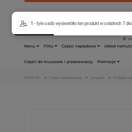
INFOLINIA
533 17
Menu
Filtry
Części napędowe
Układ hamul
Części do kruszarek i przesiewaczy
Promocje
Części elektryczne
Czujniki
Przepływom