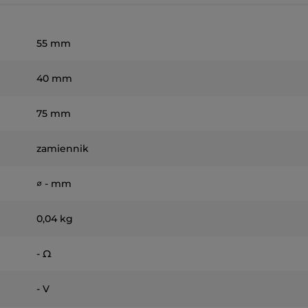
55 mm
40 mm
75 mm
zamiennik
∅ - mm
0,04 kg
- Ω
- V