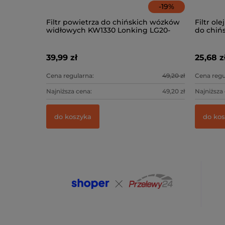
-
19
%
Filtr powietrza do chińskich wózków
Filtr ol
widłowych KW1330 Lonking LG20-
do chiń
35DT
Lonking
39,99 zł
25,68 z
Cena regularna:
49,20 zł
Cena regu
Najniższa cena:
49,20 zł
Najniższa
do koszyka
do ko