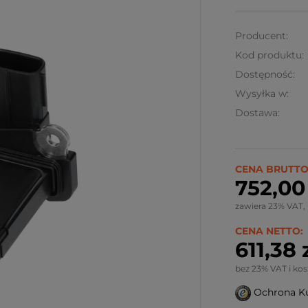
Producent:
Kod produktu:
Dostępność:
Wysyłka w:
Dostawa:
CENA BRUTTO
752,00 
zawiera 23% VAT,
CENA NETTO:
611,38 
bez 23% VAT i ko
Ochrona K