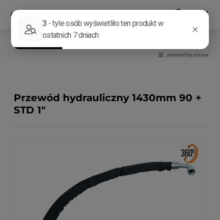
Części do kruszarek i przesiewaczy
Przewód hydrauliczny 1430mm 90 +
STD 1"