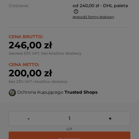
Dostawa:
od 240,00 zł
- DHL paleta
sprawdź formy dostawy
Ze względu na niestandardowe wymiary produktu,
koszt dostawy kalkulowany jest indywidualnie.
Możliwy również odbiór osobisty.
CENA BRUTTO:
246,00 zł
zawiera 23% VAT, bez kosztów dostawy
CENA NETTO:
200,00 zł
bez 23% VAT i kosztów dostawy
Ochrona Kupującego
Trusted Shops
-
+
szt
do koszyka