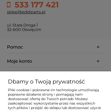
533 177 421
sklep@eddiparts.pl
ul. Stara Droga 1
32-600 Oświęcim
Pomoc
Moje konto
Płatności i dostawa
Dbamy o Twoją prywatność
Informacje
Pliki cookies i pokrewne im technologie umożliwiają
poprawne działanie strony i pomagają nam
dostosować ofertę do Twoich potrzeb. Możesz
O nas
zaakceptować wykorzystanie przez nas wszystkich
tych plików i przejść do sklepu lub dostosować użycie