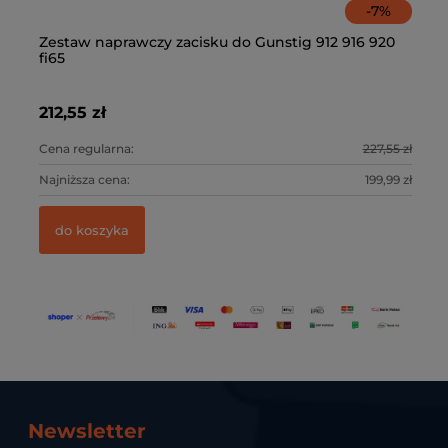
-
7
%
Zestaw naprawczy zacisku do Gunstig 912 916 920
Fi
fi65
w
212,55 zł
25
3 zł
Cena regularna:
227,55 zł
Ce
3 zł
Najniższa cena:
199,99 zł
Na
do koszyka
Newsletter