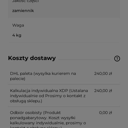
Jakość części
zamiennik
Waga
4 kg
Koszty dostawy
Ze względu na niestandardowe wymiary produktu,
koszt dostawy kalkulowany jest indywidualnie.
Możliwy również odbiór osobisty.
DHL paleta
(wysylka kurierem na
240,00 zł
palecie)
Kalkulacja indywidualna XDP
(Ustalana
240,00 zł
indywidualnie od Prosimy o kontakt z
obsługą sklepu.)
Odbiór osobisty
(Produkt
0,00 zł
ponadgabarytowy. Koszt wysyłki
kalkulowany indywidualnie, prosimy o
kontakt z obsługą sklepu.)