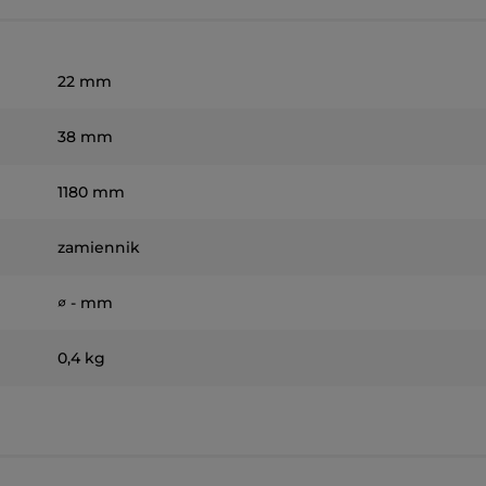
22 mm
38 mm
1180 mm
zamiennik
∅ - mm
0,4 kg