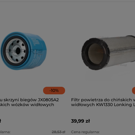
-
10
%
eju skrzyni biegów JX0805A2
Filtr powietrza do chińskic
skich wózków widłowych
widłowych KW1330 Lonking 
 LG20-35DT
35DT
ł
39,99 zł
larna:
28,53 zł
Cena regularna: