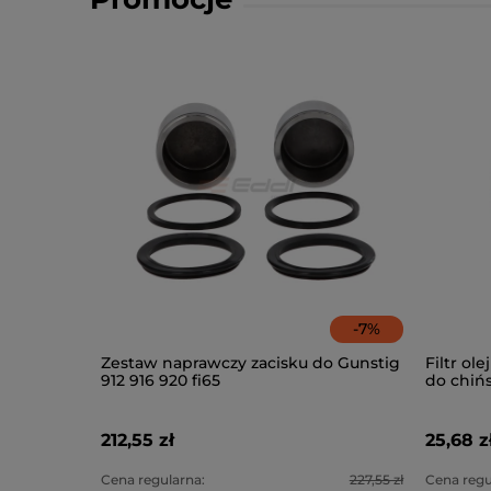
-
7
%
Zestaw naprawczy zacisku do Gunstig
Filtr ol
912 916 920 fi65
do chiń
Lonking
212,55 zł
25,68 z
Cena regularna:
227,55 zł
Cena regu