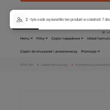
INFOLINIA
533 17
Menu
Filtry
Części napędowe
Układ hamul
Części do kruszarek i przesiewaczy
Promocje
Układ hamulcowy
Kompresory powietrza