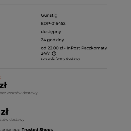
Günstig
EDP-016452
dostępny
24 godziny
od 22,00 zł
- InPost Paczkomaty
24/7
sprawdź formy dostawy
 na niestandardowe
oduktu, koszt dostawy
:
 jest indywidualnie.
zł
nież odbiór osobisty.
 bez kosztów dostawy
zł
sztów dostawy
upującego
Trusted Shops