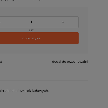
-
+
szt
do koszyka
kt
dodaj do przechowalni
ińskich ładowarek kołowych.