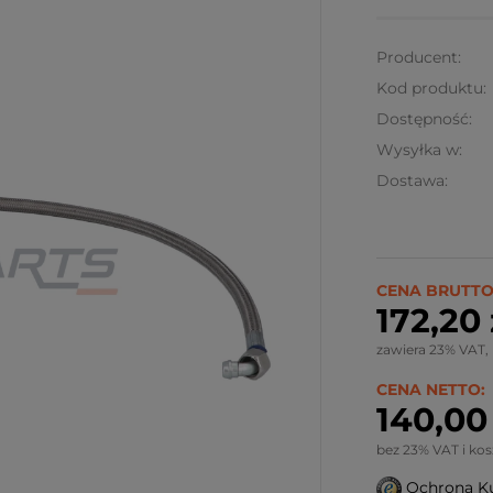
Producent:
Kod produktu:
Dostępność:
Wysyłka w:
Dostawa:
Ze względu
wymiary pr
CENA BRUTTO
kalkulowany
172,20 
Możliwy rów
zawiera 23% VAT,
CENA NETTO:
140,00 
bez 23% VAT i ko
Ochrona K