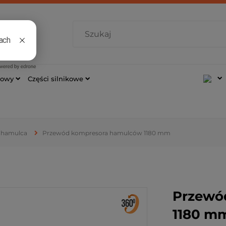
7 421
cowy
Części silnikowe
 hamulca
Przewód kompresora hamulców 1180 mm
Przewó
1180 m