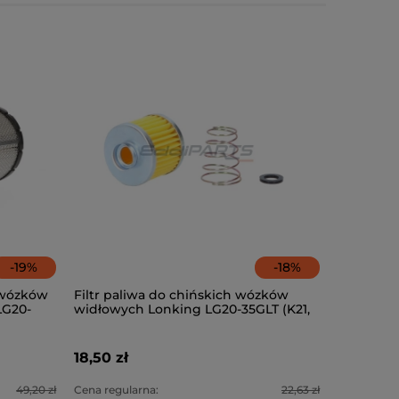
-
19
%
-
18
%
h wózków
Filtr paliwa do chińskich wózków
LG20-
widłowych Lonking LG20-35GLT (K21,
K25)
18,50 zł
49,20 zł
Cena regularna:
22,63 zł