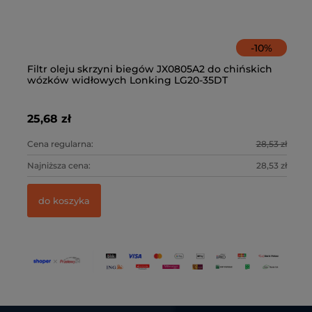
-
10
%
Filtr oleju skrzyni biegów JX0805A2 do chińskich
Ze
wózków widłowych Lonking LG20-35DT
fi
25,68 zł
21
3 zł
Cena regularna:
28,53 zł
Ce
3 zł
Najniższa cena:
28,53 zł
Na
do koszyka