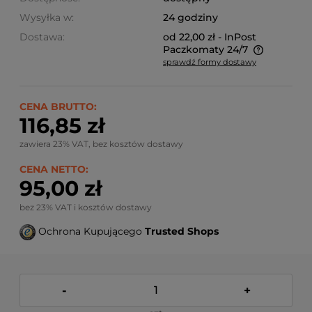
Wysyłka w:
24 godziny
Dostawa:
od 22,00 zł
- InPost
Paczkomaty 24/7
sprawdź formy dostawy
Ze względu na niestandardowe wymiary produktu,
koszt dostawy kalkulowany jest indywidualnie.
Możliwy również odbiór osobisty.
CENA BRUTTO:
116,85 zł
zawiera 23% VAT, bez kosztów dostawy
CENA NETTO:
95,00 zł
bez 23% VAT i kosztów dostawy
Ochrona Kupującego
Trusted Shops
-
+