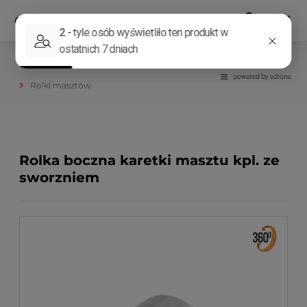
Elementy masztów, ramion
Rolki
Rolki masztów
Rolka boczna karetki masztu kpl. ze
sworzniem