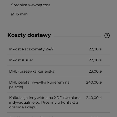
Średnica wewnętrzna
Ø 15 mm
Koszty dostawy
Ze względu na niestandardowe wymiary produktu,
koszt dostawy kalkulowany jest indywidualnie.
Możliwy również odbiór osobisty.
InPost Paczkomaty 24/7
22,00 zł
InPost Kurier
22,00 zł
DHL
(przesyłka kurierska)
23,00 zł
DHL paleta
(wysylka kurierem na
240,00 zł
palecie)
Kalkulacja indywidualna XDP
(Ustalana
240,00 zł
indywidualnie od Prosimy o kontakt z
obsługą sklepu.)