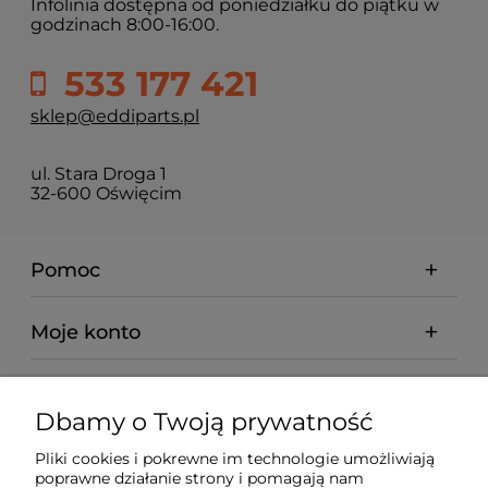
Infolinia dostępna od poniedziałku do piątku w
godzinach 8:00-16:00.
533 177 421
sklep@eddiparts.pl
ul. Stara Droga 1
32-600 Oświęcim
Pomoc
Moje konto
Płatności i dostawa
Dbamy o Twoją prywatność
Informacje
Pliki cookies i pokrewne im technologie umożliwiają
poprawne działanie strony i pomagają nam