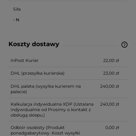
Siła
- N
Koszty dostawy
Ze względu na niestandardowe wymiary produktu,
koszt dostawy kalkulowany jest indywidualnie.
Możliwy również odbiór osobisty.
InPost Kurier
22,00 zł
DHL
(przesyłka kurierska)
23,00 zł
DHL paleta
(wysylka kurierem na
240,00 zł
palecie)
Kalkulacja indywidualna XDP
(Ustalana
240,00 zł
indywidualnie od Prosimy o kontakt z
obsługą sklepu.)
Odbiór osobisty
(Produkt
0,00 zł
ponadgabarytowy. Koszt wysyłki