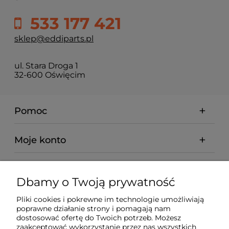
533 177 421
sklep@eddiparts.pl
ul. Stara Droga 1
32-600 Oświęcim
Pomoc
Moje konto
Płatności i dostawa
Dbamy o Twoją prywatność
Informacje
Pliki cookies i pokrewne im technologie umożliwiają
poprawne działanie strony i pomagają nam
dostosować ofertę do Twoich potrzeb. Możesz
O nas
zaakceptować wykorzystanie przez nas wszystkich