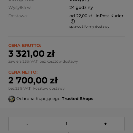
Wysyłka w:
24 godziny
Dostawa:
od 22,00 zł
- InPost Kurier
sprawdź formy dostawy
Ze względu na niestandardowe wymiary produktu,
koszt dostawy kalkulowany jest indywidualnie.
Możliwy również odbiór osobisty.
CENA BRUTTO:
3 321,00 zł
zawiera 23% VAT, bez kosztów dostawy
CENA NETTO:
2 700,00 zł
bez 23% VAT i kosztów dostawy
Ochrona Kupującego
Trusted Shops
-
+