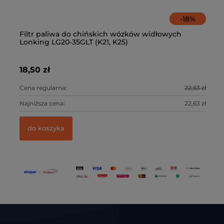
-
18
%
Filtr paliwa do chińskich wózków widłowych
Fi
Lonking LG20-35GLT (K21, K25)
K
18,50 zł
39
3 zł
Cena regularna:
22,63 zł
Ce
3 zł
Najniższa cena:
22,63 zł
Na
do koszyka