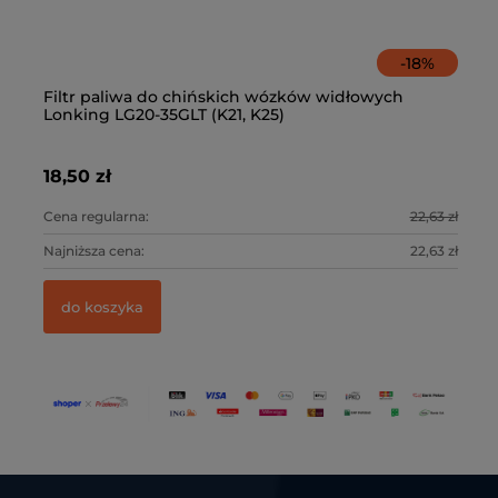
-
18
%
Filtr paliwa do chińskich wózków widłowych
Fi
Lonking LG20-35GLT (K21, K25)
w
18,50 zł
25
0 zł
Cena regularna:
22,63 zł
Ce
0 zł
Najniższa cena:
22,63 zł
Na
do koszyka