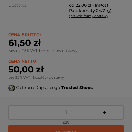
Dostawa:
od 22,00 zł
- InPost
Paczkomaty 24/7
sprawdź formy dostawy
Ze względu na niestandardowe wymiary produktu,
koszt dostawy kalkulowany jest indywidualnie.
Możliwy również odbiór osobisty.
CENA BRUTTO:
61,50 zł
zawiera 23% VAT, bez kosztów dostawy
CENA NETTO:
50,00 zł
bez 23% VAT i kosztów dostawy
Ochrona Kupującego
Trusted Shops
-
+
szt
do koszyka