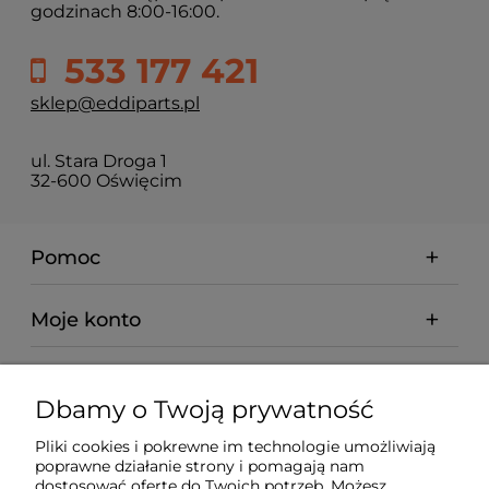
godzinach 8:00-16:00.
533 177 421
sklep@eddiparts.pl
ul. Stara Droga 1
32-600 Oświęcim
Pomoc
Moje konto
Płatności i dostawa
Dbamy o Twoją prywatność
Informacje
Pliki cookies i pokrewne im technologie umożliwiają
poprawne działanie strony i pomagają nam
dostosować ofertę do Twoich potrzeb. Możesz