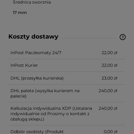
Średnica sworznia
17 mm
Koszty dostawy
Ze względu na niestandardowe wymiary produktu,
koszt dostawy kalkulowany jest indywidualnie.
Możliwy również odbiór osobisty.
InPost Paczkomaty 24/7
22,00 zł
InPost Kurier
22,00 zł
DHL
(przesyłka kurierska)
23,00 zł
DHL paleta
(wysylka kurierem na
240,00 zł
palecie)
Kalkulacja indywidualna XDP
(Ustalana
240,00 zł
indywidualnie od Prosimy o kontakt z
obsługą sklepu.)
Odbiór osobisty
(Produkt
0,00 zł