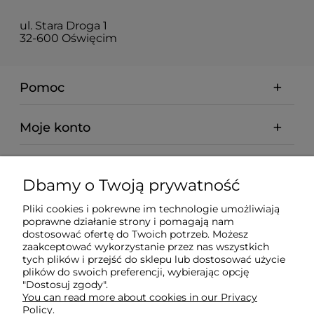
ul. Stara Droga 1
32-600 Oświęcim
Pomoc
Moje konto
Płatności i dostawa
Dbamy o Twoją prywatność
Informacje
Pliki cookies i pokrewne im technologie umożliwiają
poprawne działanie strony i pomagają nam
dostosować ofertę do Twoich potrzeb. Możesz
O nas
zaakceptować wykorzystanie przez nas wszystkich
tych plików i przejść do sklepu lub dostosować użycie
plików do swoich preferencji, wybierając opcję
"Dostosuj zgody".
You can read more about cookies in our Privacy
Policy.