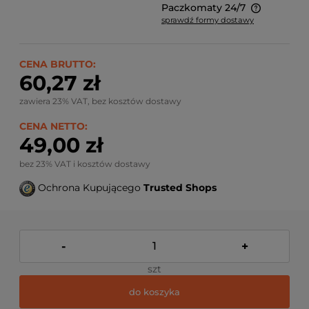
Paczkomaty 24/7
sprawdź formy dostawy
Ze względu na niestandardowe wymiary produktu,
koszt dostawy kalkulowany jest indywidualnie.
Możliwy również odbiór osobisty.
CENA BRUTTO:
60,27 zł
zawiera 23% VAT, bez kosztów dostawy
CENA NETTO:
49,00 zł
bez 23% VAT i kosztów dostawy
Ochrona Kupującego
Trusted Shops
-
+
szt
do koszyka