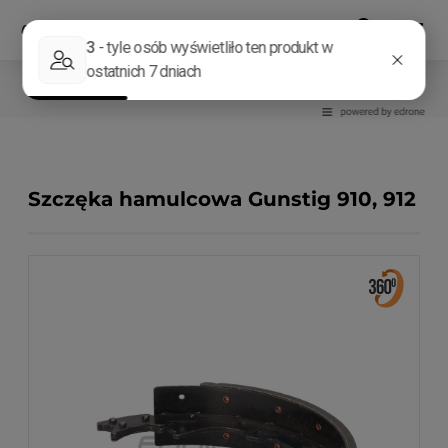
Układ hamulcowy
Szczęki, klocki
Szczęka hamulcowa Gunstig 910, 912