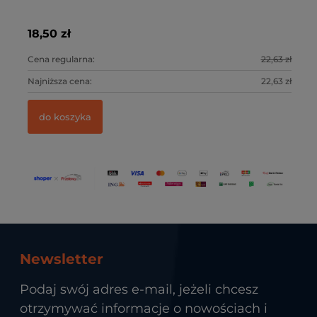
18,50 zł
21
0 zł
Cena regularna:
22,63 zł
Ce
0 zł
Najniższa cena:
22,63 zł
Na
do koszyka
Newsletter
Podaj swój adres e-mail, jeżeli chcesz
otrzymywać informacje o nowościach i