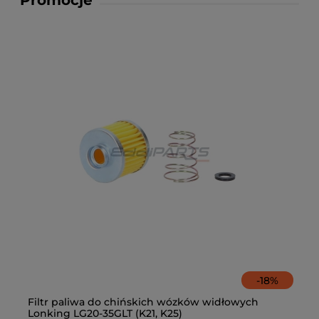
-
18
%
Filtr paliwa do chińskich wózków widłowych
Ze
Lonking LG20-35GLT (K21, K25)
fi