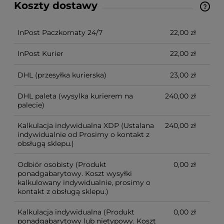
Koszty dostawy
Ze względu na niestandardowe wymiary produktu,
koszt dostawy kalkulowany jest indywidualnie.
Możliwy również odbiór osobisty.
InPost Paczkomaty 24/7
22,00 zł
InPost Kurier
22,00 zł
DHL
(przesyłka kurierska)
23,00 zł
DHL paleta
(wysylka kurierem na
240,00 zł
palecie)
Kalkulacja indywidualna XDP
(Ustalana
240,00 zł
indywidualnie od Prosimy o kontakt z
obsługą sklepu.)
Odbiór osobisty
(Produkt
0,00 zł
ponadgabarytowy. Koszt wysyłki
kalkulowany indywidualnie, prosimy o
kontakt z obsługą sklepu.)
Kalkulacja indywidualna
(Produkt
0,00 zł
ponadgabarytowy lub nietypowy. Koszt