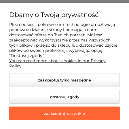
Płatności i dostawa
Dbamy o Twoją prywatność
Informacje
Pliki cookies i pokrewne im technologie umożliwiają
poprawne działanie strony i pomagają nam
dostosować ofertę do Twoich potrzeb. Możesz
O nas
zaakceptować wykorzystanie przez nas wszystkich
tych plików i przejść do sklepu lub dostosować użycie
plików do swoich preferencji, wybierając opcję
"Dostosuj zgody".
You can read more about cookies in our Privacy
Policy.
zaakceptuj tylko niezbędne
dostosuj zgody
zaakceptuj wszystkie
© 2026 eddiparts.pl. Wszelkie prawa zastrzeżone.
Styl graficzny i aplikacje ShopGadget.pl
Sklep