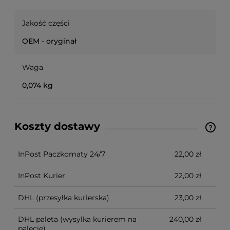
Jakość części
OEM - oryginał
Waga
0,074 kg
Koszty dostawy
Ze względu na niestandardowe wymiary produktu,
koszt dostawy kalkulowany jest indywidualnie.
Możliwy również odbiór osobisty.
InPost Paczkomaty 24/7
22,00 zł
InPost Kurier
22,00 zł
DHL
(przesyłka kurierska)
23,00 zł
DHL paleta
(wysylka kurierem na
240,00 zł
palecie)