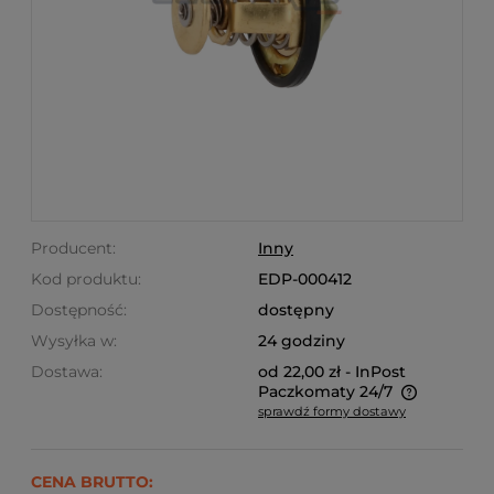
Producent:
Inny
Kod produktu:
EDP-000412
Dostępność:
dostępny
Wysyłka w:
24 godziny
Dostawa:
od 22,00 zł
- InPost
Paczkomaty 24/7
sprawdź formy dostawy
Ze względu na niestandardowe wymiary produktu,
koszt dostawy kalkulowany jest indywidualnie.
Możliwy również odbiór osobisty.
CENA BRUTTO: