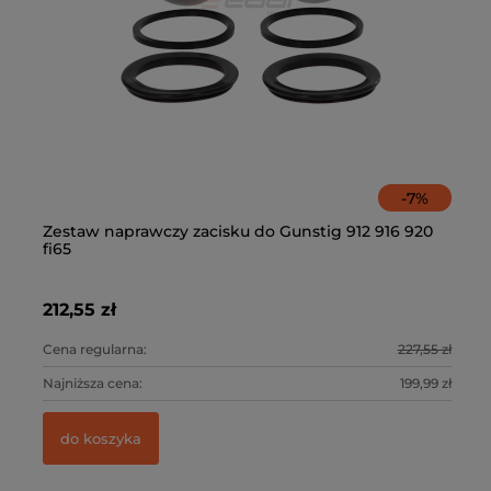
-
7
%
Zestaw naprawczy zacisku do Gunstig 912 916 920
Fi
fi65
Lo
212,55 zł
18
0 zł
Cena regularna:
227,55 zł
Ce
0 zł
Najniższa cena:
199,99 zł
Na
do koszyka