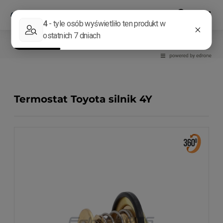
Układ chłodzenia
Termostaty
Termostat Toyota silnik 4Y