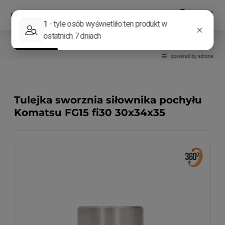
Układ kierowniczy
Łożyska, tulejki
Tulejka sworznia siłownika pochyłu
Komatsu FG15 fi30 30x34x35