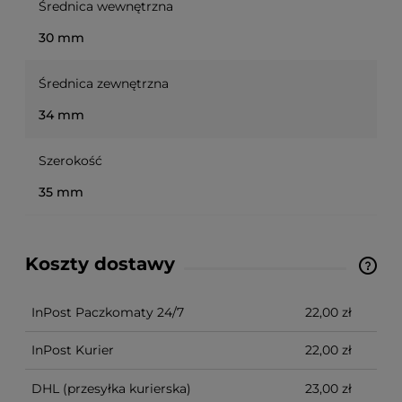
Średnica wewnętrzna
30 mm
Średnica zewnętrzna
34 mm
Szerokość
35 mm
Koszty dostawy
Ze względu na niestandardowe wymiary produktu,
koszt dostawy kalkulowany jest indywidualnie.
Możliwy również odbiór osobisty.
InPost Paczkomaty 24/7
22,00 zł
InPost Kurier
22,00 zł
DHL
(przesyłka kurierska)
23,00 zł