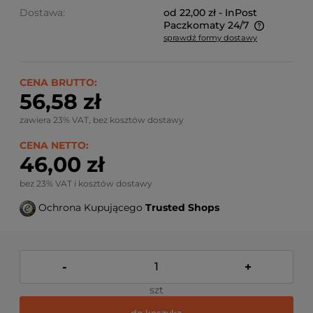
Dostawa:
od 22,00 zł
- InPost
Paczkomaty 24/7
sprawdź formy dostawy
Ze względu na niestandardowe wymiary produktu,
koszt dostawy kalkulowany jest indywidualnie.
Możliwy również odbiór osobisty.
CENA BRUTTO:
56,58 zł
zawiera 23% VAT, bez kosztów dostawy
CENA NETTO:
46,00 zł
bez 23% VAT i kosztów dostawy
Ochrona Kupującego
Trusted Shops
-
+
szt
do koszyka