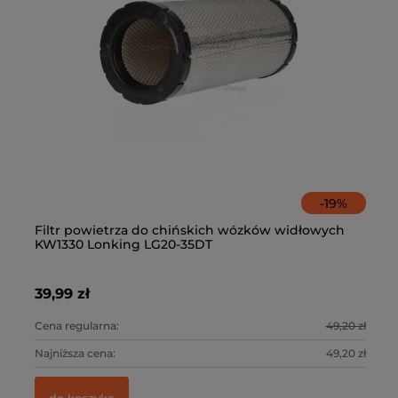
-
19
%
Filtr powietrza do chińskich wózków widłowych
Ze
KW1330 Lonking LG20-35DT
fi
39,99 zł
21
3 zł
Cena regularna:
49,20 zł
Ce
3 zł
Najniższa cena:
49,20 zł
Na
do koszyka