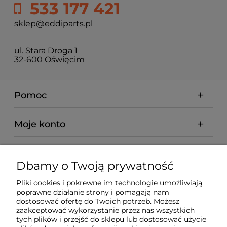
533 177 421
sklep@eddiparts.pl
ul. Stara Droga 1
32-600 Oświęcim
Pomoc
Moje konto
Płatności i dostawa
Dbamy o Twoją prywatność
Informacje
Pliki cookies i pokrewne im technologie umożliwiają
poprawne działanie strony i pomagają nam
dostosować ofertę do Twoich potrzeb. Możesz
O nas
zaakceptować wykorzystanie przez nas wszystkich
tych plików i przejść do sklepu lub dostosować użycie