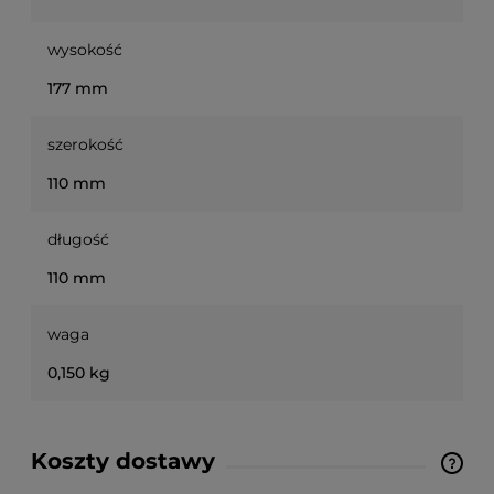
wysokość
177 mm
szerokość
110 mm
długość
110 mm
waga
0,150 kg
Koszty dostawy
Ze względu na niestandardowe wymiary produktu,