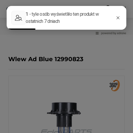
Części do kruszarek i przesiewaczy
Wlew Ad Blue 12990823