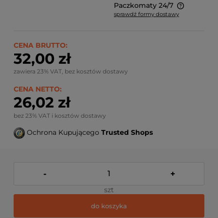
Paczkomaty 24/7
sprawdź formy dostawy
Ze względu na niestandardowe wymiary produktu,
koszt dostawy kalkulowany jest indywidualnie.
Możliwy również odbiór osobisty.
CENA BRUTTO:
32,00 zł
zawiera 23% VAT, bez kosztów dostawy
CENA NETTO:
26,02 zł
bez 23% VAT i kosztów dostawy
Ochrona Kupującego
Trusted Shops
-
+
szt
do koszyka