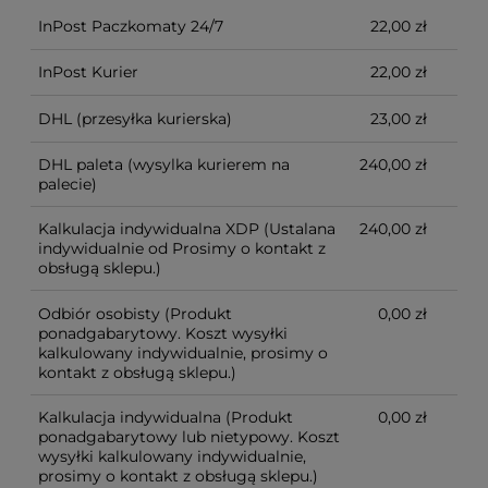
koszt dostawy kalkulowany jest indywidualnie.
Możliwy również odbiór osobisty.
InPost Paczkomaty 24/7
22,00 zł
InPost Kurier
22,00 zł
DHL
(przesyłka kurierska)
23,00 zł
DHL paleta
(wysylka kurierem na
240,00 zł
palecie)
Kalkulacja indywidualna XDP
(Ustalana
240,00 zł
indywidualnie od Prosimy o kontakt z
obsługą sklepu.)
Odbiór osobisty
(Produkt
0,00 zł
ponadgabarytowy. Koszt wysyłki
kalkulowany indywidualnie, prosimy o
kontakt z obsługą sklepu.)
Kalkulacja indywidualna
(Produkt
0,00 zł
ponadgabarytowy lub nietypowy. Koszt
wysyłki kalkulowany indywidualnie,
prosimy o kontakt z obsługą sklepu.)