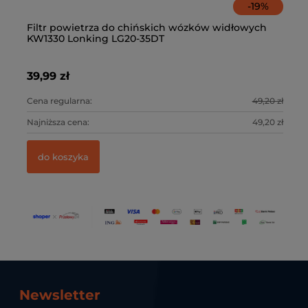
-
19
%
Filtr powietrza do chińskich wózków widłowych
Fi
KW1330 Lonking LG20-35DT
Lo
39,99 zł
18
3 zł
Cena regularna:
49,20 zł
Ce
3 zł
Najniższa cena:
49,20 zł
Na
do koszyka
Newsletter