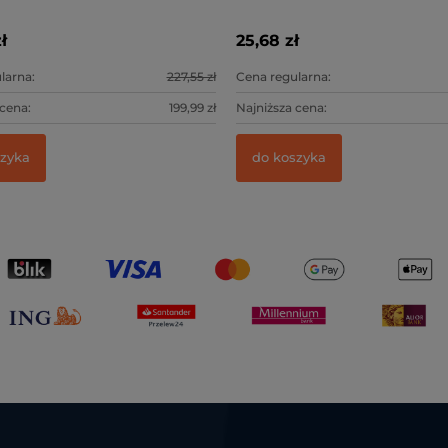
Lonking LG20-35DT
ł
25,68 zł
larna:
227,55 zł
Cena regularna:
 cena:
199,99 zł
Najniższa cena:
szyka
do koszyka