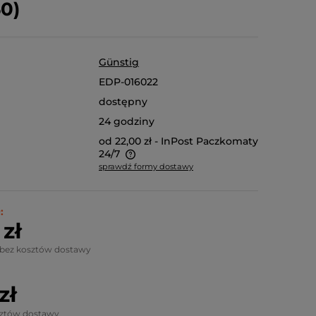
0)
Günstig
EDP-016022
dostępny
24 godziny
od 22,00 zł
- InPost Paczkomaty
24/7
sprawdź formy dostawy
 na niestandardowe
oduktu, koszt dostawy
:
 jest indywidualnie.
zł
nież odbiór osobisty.
 bez kosztów dostawy
zł
sztów dostawy