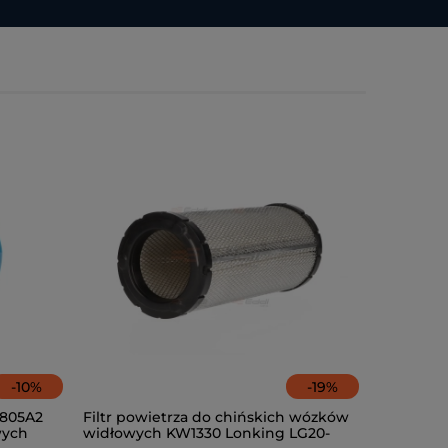
-
10
%
-
19
%
0805A2
Filtr powietrza do chińskich wózków
wych
widłowych KW1330 Lonking LG20-