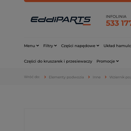
INFOLINIA
533 17
Menu
Filtry
Części napędowe
Układ hamul
Części do kruszarek i przesiewaczy
Promocje
Elementy podwozia
Inne
Wziernik po