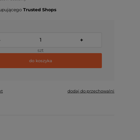
upującego
Trusted Shops
-
+
szt
do koszyka
kt
dodaj do przechowalni