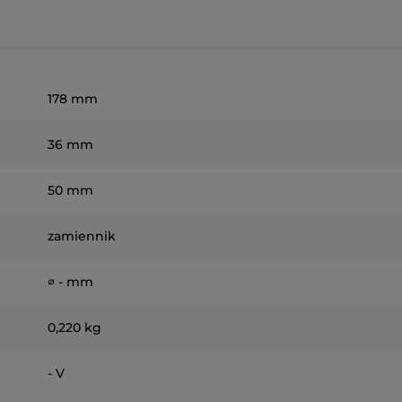
178 mm
36 mm
50 mm
zamiennik
∅ - mm
0,220 kg
- V