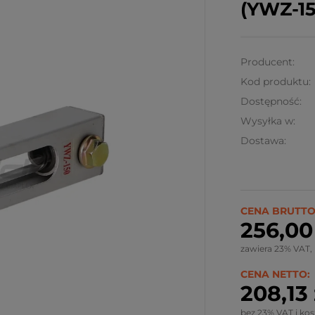
(YWZ-15
Producent:
Kod produktu:
Dostępność:
Wysyłka w:
Dostawa:
Ze względu
wymiary pr
CENA BRUTTO
kalkulowany
256,00 
Możliwy rów
zawiera 23% VAT,
CENA NETTO:
208,13 
bez 23% VAT i ko