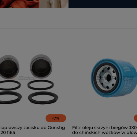
-
7
%
naprawczy zacisku do Gunstig
Filtr oleju skrzyni biegów JX
920 fi65
do chińskich wózków widło