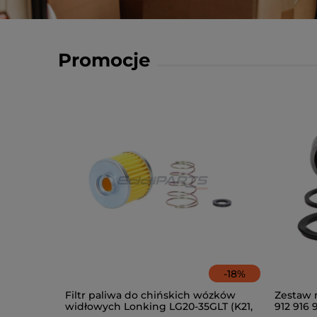
Promocje
-
18
%
Filtr paliwa do chińskich wózków
Zestaw 
widłowych Lonking LG20-35GLT (K21,
912 916 