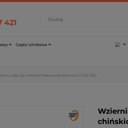
7 421
cowy
Części silnikowe
ziomu oleju do chińskich ładowarek kołowych (YWZ-150)
Wzierni
chiński