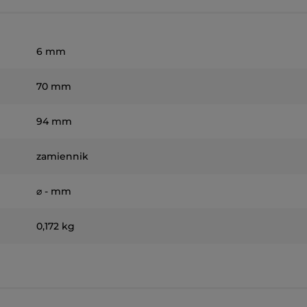
6 mm
70 mm
94 mm
zamiennik
⌀ - mm
0,172 kg