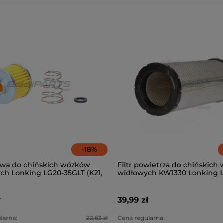
-
18
%
liwa do chińskich wózków
Filtr powietrza do chińskic
ch Lonking LG20-35GLT (K21,
widłowych KW1330 Lonking 
35DT
ł
39,99 zł
larna:
22,63 zł
Cena regularna: