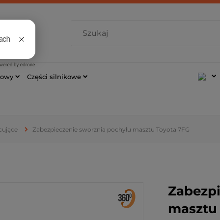
7 421
cowy
Części silnikowe
cujące
Zabezpieczenie sworznia pochyłu masztu Toyota 7FG
Zabezpi
masztu