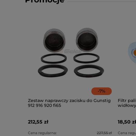
-
7
%
Zestaw naprawczy zacisku do Gunstig
Filtr pa
912 916 920 fi65
widłowy
K25)
212,55 zł
18,50 z
Cena regularna:
227,55 zł
Cena regu