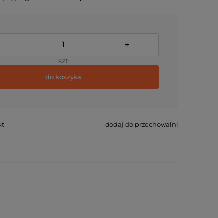
-
+
szt
do koszyka
kt
dodaj do przechowalni