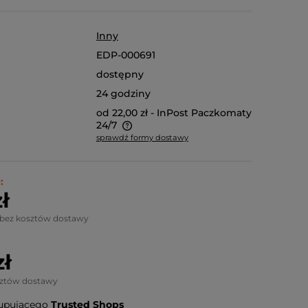
Inny
EDP-000691
dostępny
24 godziny
od 22,00 zł
- InPost Paczkomaty
24/7
sprawdź formy dostawy
 na niestandardowe
oduktu, koszt dostawy
:
 jest indywidualnie.
ł
nież odbiór osobisty.
 bez kosztów dostawy
zł
sztów dostawy
upującego
Trusted Shops