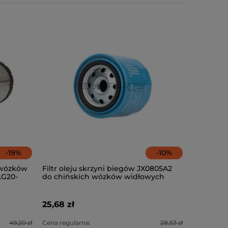
-
19
%
-
10
%
h wózków
Filtr oleju skrzyni biegów JX0805A2
LG20-
do chińskich wózków widłowych
Lonking LG20-35DT
25,68 zł
49,20 zł
Cena regularna:
28,53 zł