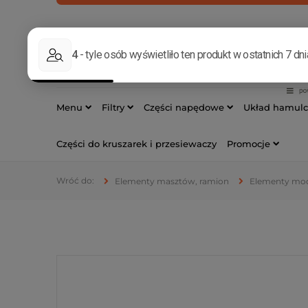
INFOLINIA
533 17
Menu
Filtry
Części napędowe
Układ hamul
Części do kruszarek i przesiewaczy
Promocje
Elementy masztów, ramion
Elementy mo