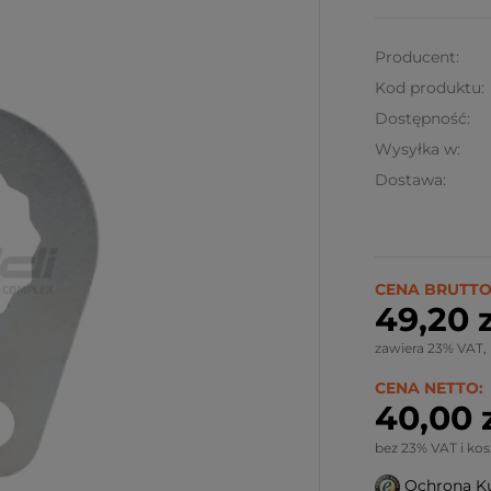
Producent:
Kod produktu:
Dostępność:
Wysyłka w:
Dostawa:
Ze względu
wymiary pr
CENA BRUTTO
kalkulowany
49,20 z
Możliwy rów
zawiera 23% VAT,
CENA NETTO:
40,00 
bez 23% VAT i ko
Ochrona K