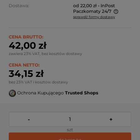
Dostawa:
od 22,00 zł
- InPost
Paczkomaty 24/7
sprawdź formy dostawy
Ze względu na niestandardowe wymiary produktu,
koszt dostawy kalkulowany jest indywidualnie.
Możliwy również odbiór osobisty.
CENA BRUTTO:
42,00 zł
zawiera 23% VAT, bez kosztów dostawy
CENA NETTO:
34,15 zł
bez 23% VAT i kosztów dostawy
Ochrona Kupującego
Trusted Shops
-
+
szt
do koszyka