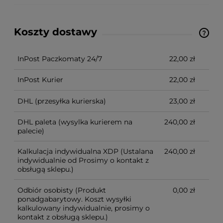
Koszty dostawy
Ze względu na niestandardowe wymiary produktu,
koszt dostawy kalkulowany jest indywidualnie.
Możliwy również odbiór osobisty.
InPost Paczkomaty 24/7
22,00 zł
InPost Kurier
22,00 zł
DHL
(przesyłka kurierska)
23,00 zł
DHL paleta
(wysylka kurierem na
240,00 zł
palecie)
Kalkulacja indywidualna XDP
(Ustalana
240,00 zł
indywidualnie od Prosimy o kontakt z
obsługą sklepu.)
Odbiór osobisty
(Produkt
0,00 zł
ponadgabarytowy. Koszt wysyłki
kalkulowany indywidualnie, prosimy o
kontakt z obsługą sklepu.)