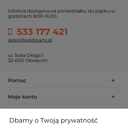
Infolinia dostępna od poniedziałku do piątku w
godzinach 8:00-16:00.
533 177 421
sklep@eddiparts.pl
ul. Stara Droga 1
32-600 Oświęcim
Pomoc
Moje konto
Płatności i dostawa
Dbamy o Twoją prywatność