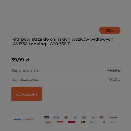
-
19
%
Filtr powietrza do chińskich wózków widłowych
Ze
KW1330 Lonking LG20-35DT
fi
39,99 zł
21
3 zł
Cena regularna:
49,20 zł
Ce
3 zł
Najniższa cena:
49,20 zł
Na
do koszyka