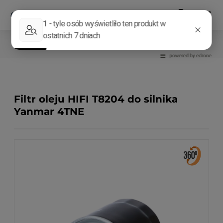
Filtry
Filtry oleju
Filtr oleju HIFI T8204 do silnika
Yanmar 4TNE